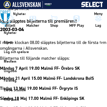
Vidare till innehållet
Meny
Nyheter
Idag släpptes biljetterna till premiären!!
Biljett
Matcher
Shop
MFF Play
Lag
2003-03-04
Nyheter
Nyheter
I morse klockan 08.00 släpptes biljetterna till de första fem
Biljett
Kalender
omgångarna i Allsvenskan.
Biljett
Lag och spelare
Årskort herr
Biljetterna till följande matcher släpps:
Lag
Medlem
Årskort dam
Herrlaget
Måndag 7 April 19.00 Malmö FF- Örebro SK
Medlemskap i Malmö FF
Ungdom
Mitt MFF
Spelare
Årsmöte 2026
Måndag 21 April 15.00 Malmö FF- Landskrona BoIS
MFF Ungdom
Biljetter till bortamatcher
Företag
Ledarstab
Sommarfotboll
Biljettvillkor
Bli företagspartner
Tisdag 13 Maj 19.00 Malmö FF- Örgryte IS
Damlaget
Eleda Stadion
Skånecupen
Nätverket
Eleda Stadion
Spelare
Söndag 18 Maj 17.00 Malmö FF- Enköpings SK
1910 Event
Fotbollsskolan
Klubbstolar
Erics Bar & Restaurang
Ledarstab