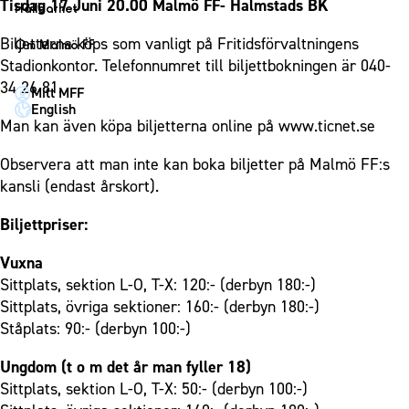
1910 Event
Tisdag 17 Juni 20.00 Malmö FF- Halmstads BK
Fotbollsnätverket
Hållbarhet
Partner dam
Matchdag på Eleda Stadion
Fest & Event
P19
Hållbarhet
Biljetterna köps som vanligt på Fritidsförvaltningens
Om Malmö FF
MFF-museet & rundvandringar
Konferens
Stadionkontor. Telefonnumret till biljettbokningen är 040-
F19
Himmelsblå framtid – en match för miljön
Om Malmö FF
34 26 81.
Möte
Mitt MFF
P17
MFF i samhället
Kontakt
English
Mässa
F17
Laget för alla
Man kan även köpa biljetterna online på www.ticnet.se
Press och media
Sommarfest
Malmö Trophy
Nattfotboll
Historik – herrlaget
Observera att man inte kan boka biljetter på Malmö FF:s
Julshow
Himmelsblå Tillsammans
kansli (endast årskort).
Historik – damlaget
Inspiration
Karriärakademin
Närstående organisationer
Biljettpriser:
Vanliga frågor om 1910 Event
Grundskolefotboll mot rasismer
Policydokument
Vuxna
Skolakademier
Personuppgiftspolicy
Sittplats, sektion L-O, T-X: 120:- (derbyn 180:-)
Fonder
Sittplats, övriga sektioner: 160:- (derbyn 180:-)
Ståplats: 90:- (derbyn 100:-)
Ungdom (t o m det år man fyller 18)
Sittplats, sektion L-O, T-X: 50:- (derbyn 100:-)