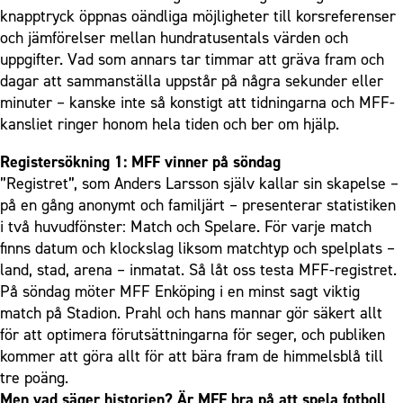
knapptryck öppnas oändliga möjligheter till korsreferenser
och jämförelser mellan hundratusentals värden och
uppgifter. Vad som annars tar timmar att gräva fram och
dagar att sammanställa uppstår på några sekunder eller
minuter – kanske inte så konstigt att tidningarna och MFF-
kansliet ringer honom hela tiden och ber om hjälp.
Registersökning 1: MFF vinner på söndag
”Registret”, som Anders Larsson själv kallar sin skapelse –
på en gång anonymt och familjärt – presenterar statistiken
i två huvudfönster: Match och Spelare. För varje match
finns datum och klockslag liksom matchtyp och spelplats –
land, stad, arena – inmatat. Så låt oss testa MFF-registret.
På söndag möter MFF Enköping i en minst sagt viktig
match på Stadion. Prahl och hans mannar gör säkert allt
för att optimera förutsättningarna för seger, och publiken
kommer att göra allt för att bära fram de himmelsblå till
tre poäng.
Men vad säger historien? Är MFF bra på att spela fotboll