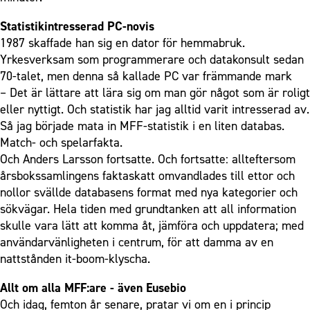
Statistikintresserad PC-novis
1987 skaffade han sig en dator för hemmabruk.
Yrkesverksam som programmerare och datakonsult sedan
70-talet, men denna så kallade PC var främmande mark
– Det är lättare att lära sig om man gör något som är roligt
eller nyttigt. Och statistik har jag alltid varit intresserad av.
Så jag började mata in MFF-statistik i en liten databas.
Match- och spelarfakta.
Och Anders Larsson fortsatte. Och fortsatte: allteftersom
årsbokssamlingens faktaskatt omvandlades till ettor och
nollor svällde databasens format med nya kategorier och
sökvägar. Hela tiden med grundtanken att all information
skulle vara lätt att komma åt, jämföra och uppdatera; med
användarvänligheten i centrum, för att damma av en
nattstånden it-boom-klyscha.
Allt om alla MFF:are ­- även Eusebio
Och idag, femton år senare, pratar vi om en i princip