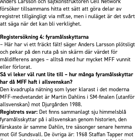
Anders Larsson och sajtkonstruktören Cell Network
försöker tillsammans hitta ett sätt att göra delar av
registret tillgängligt via mff.se, men i nuläget är det svårt
att säga när det kan bli verklighet.
Registersökning 4: fyramålsskyttarna
– Här har vi ett fräckt fält! säger Anders Larsson plötsligt
och pekar på den ruta på sin skärm där värdet för
måldifferens anges – alltså med hur mycket MFF vunnit
eller förlorat.
Så vi leker väl runt lite till – hur många fyramålsskyttar
har då MFF haft i allsvenskan?
Den kvadrupla nätning som lyser klarast i det moderna
MFF-medvetandet är Martin Dahlins i SM-finalen (utanför
allsvenskan) mot Djurgården 1988.
Registrets svar:
Det finns sammanlagt sju himmelsblå
fyramålsskyttar på i allsvenskan genom historien, den
färskaste är samme Dahlin, tre säsonger senare hemma
mot Gif Sundsvall. De övriga är: 1968 Staffan Tapper mot