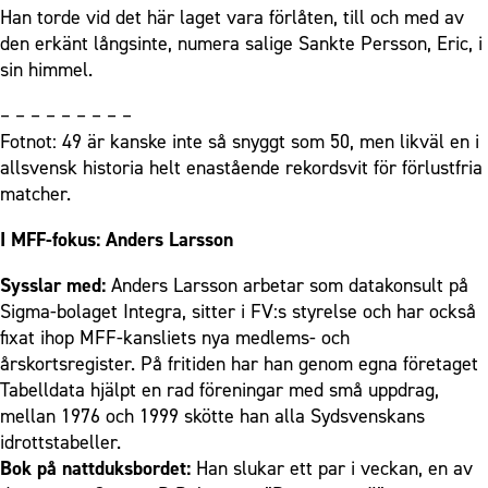
Han torde vid det här laget vara förlåten, till och med av
den erkänt långsinte, numera salige Sankte Persson, Eric, i
sin himmel.
– – – – – – – – –
Fotnot: 49 är kanske inte så snyggt som 50, men likväl en i
allsvensk historia helt enastående rekordsvit för förlustfria
matcher.
I MFF-fokus: Anders Larsson
Sysslar med:
Anders Larsson arbetar som datakonsult på
Sigma-bolaget Integra, sitter i FV:s styrelse och har också
fixat ihop MFF-kansliets nya medlems- och
årskortsregister. På fritiden har han genom egna företaget
Tabelldata hjälpt en rad föreningar med små uppdrag,
mellan 1976 och 1999 skötte han alla Sydsvenskans
idrottstabeller.
Bok på nattduksbordet:
Han slukar ett par i veckan, en av