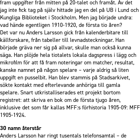
fram uppgifter från mitten på 20-talet och framåt. Av det
jag inte fick tag på själv hittade jag en del på UB i Lund och
Kungliga Biblioteket i Stockholm. Men jag började undra:
vad hände egentligen 1910-1920, de första tio åren?
Det var nu Anders Larsson gick från kalenderbitare till
källforskare, från tabeller till levnadsteckningar. Han
började gräva ner sig på allvar, skulle man också kunna
säga. Han plöjde hela tiotalets lokala dagspress i lägg och
mikrofilm för att få fram noteringar om matcher, resultat,
kanske namnet på någon spelare – varje aldrig så liten
uppgift en pusselbit. Han blev stammis på Stadsarkivet,
sökte kontakt med efterlevande anhöriga till gamla
spelare. Snart utkristalliserades ett projekt bortom
registret: att skriva en bok om de första tjugo åren,
inklusive det som får kallas MFF:s förhistoria 1905-09: MFF
1905-1924.
30 namn återstår
Anders Larsson har ringt tusentals telefonsamtal – de