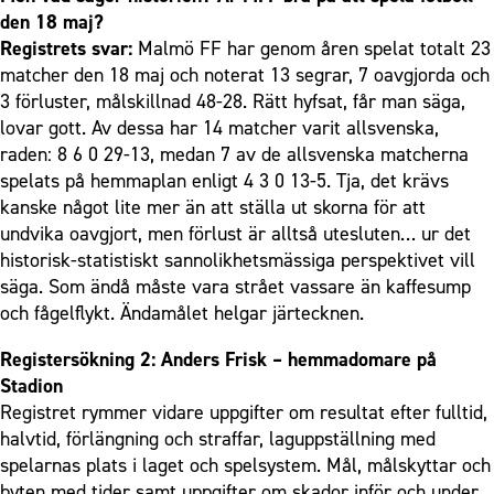
den 18 maj?
Registrets svar:
Malmö FF har genom åren spelat totalt 23
matcher den 18 maj och noterat 13 segrar, 7 oavgjorda och
3 förluster, målskillnad 48-28. Rätt hyfsat, får man säga,
lovar gott. Av dessa har 14 matcher varit allsvenska,
raden: 8 6 0 29-13, medan 7 av de allsvenska matcherna
spelats på hemmaplan enligt 4 3 0 13-5. Tja, det krävs
kanske något lite mer än att ställa ut skorna för att
undvika oavgjort, men förlust är alltså utesluten… ur det
historisk-statistiskt sannolikhetsmässiga perspektivet vill
säga. Som ändå måste vara strået vassare än kaffesump
och fågelflykt. Ändamålet helgar järtecknen.
Registersökning 2: Anders Frisk – hemmadomare på
Stadion
Registret rymmer vidare uppgifter om resultat efter fulltid,
halvtid, förlängning och straffar, laguppställning med
spelarnas plats i laget och spelsystem. Mål, målskyttar och
byten med tider samt uppgifter om skador inför och under