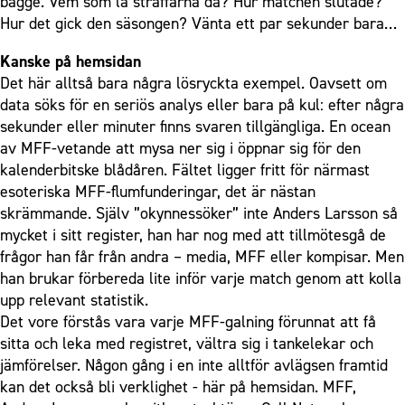
bägge. Vem som la straffarna då? Hur matchen slutade?
Hur det gick den säsongen? Vänta ett par sekunder bara…
Kanske på hemsidan
Det här alltså bara några lösryckta exempel. Oavsett om
data söks för en seriös analys eller bara på kul: efter några
sekunder eller minuter finns svaren tillgängliga. En ocean
av MFF-vetande att mysa ner sig i öppnar sig för den
kalenderbitske blådåren. Fältet ligger fritt för närmast
esoteriska MFF-flumfunderingar, det är nästan
skrämmande. Själv ”okynnessöker” inte Anders Larsson så
mycket i sitt register, han har nog med att tillmötesgå de
frågor han får från andra – media, MFF eller kompisar. Men
han brukar förbereda lite inför varje match genom att kolla
upp relevant statistik.
Det vore förstås vara varje MFF-galning förunnat att få
sitta och leka med registret, vältra sig i tankelekar och
jämförelser. Någon gång i en inte alltför avlägsen framtid
kan det också bli verklighet ­- här på hemsidan. MFF,