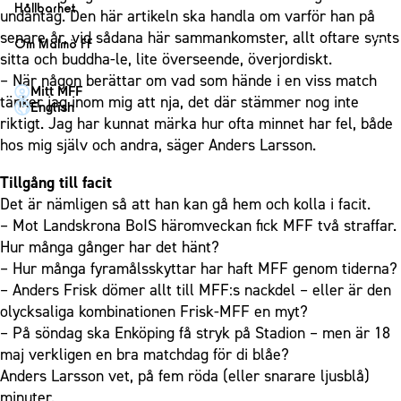
1910 Event
Fotbollsnätverket
Hållbarhet
Partner dam
undantag. Den här artikeln ska handla om varför han på
Matchdag på Eleda Stadion
Fest & Event
P19
Hållbarhet
senare år, vid sådana här sammankomster, allt oftare synts
Om Malmö FF
MFF-museet & rundvandringar
Konferens
sitta och buddha-le, lite överseende, överjordiskt.
F19
Himmelsblå framtid – en match för miljön
Om Malmö FF
– När någon berättar om vad som hände i en viss match
Möte
Mitt MFF
P17
MFF i samhället
Kontakt
tänker jag inom mig att nja, det där stämmer nog inte
English
Mässa
F17
Laget för alla
riktigt. Jag har kunnat märka hur ofta minnet har fel, både
Press och media
Sommarfest
hos mig själv och andra, säger Anders Larsson.
Malmö Trophy
Nattfotboll
Historik – herrlaget
Julshow
Himmelsblå Tillsammans
Tillgång till facit
Historik – damlaget
Inspiration
Det är nämligen så att han kan gå hem och kolla i facit.
Karriärakademin
Närstående organisationer
– Mot Landskrona BoIS häromveckan fick MFF två straffar.
Vanliga frågor om 1910 Event
Grundskolefotboll mot rasismer
Policydokument
Hur många gånger har det hänt?
Skolakademier
– Hur många fyramålsskyttar har haft MFF genom tiderna?
Personuppgiftspolicy
– Anders Frisk dömer allt till MFF:s nackdel – eller är den
Fonder
olycksaliga kombinationen Frisk-MFF en myt?
– På söndag ska Enköping få stryk på Stadion – men är 18
maj verkligen en bra matchdag för di blåe?
Anders Larsson vet, på fem röda (eller snarare ljusblå)
minuter.