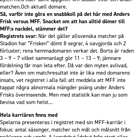
matchen.Och aktuell domare.
Så, varför inte göra en snabbkoll på det här med Anders
Frisk versus MFF. Snacket om att han alltid dömer till
MFF:s nackdel, stämmer det?
Registrets svar:
När det gäller allsvenska matcher på
Stadion har ”Frisken” dömt 8 segrar, 4 oavgjorda och 2
förluster; rena hemmadomaren verkar det. Borta är raden
3 – 9 – 7 vilket sammanlagt gör 11 – 13 – 9; jämnare
fördelning får man leta efter. Då var den myten avlivad,
eller? Även om matchresultat inte är lika med domarens
insats, vet registret i alla fall att meddela att MFF inte
tappat några abnormala mängder poäng under Anders
Frisks överinseende. Men med statistik kan man ju som
bevisa vad som helst…
Hela karriären finns med
Spelarna presenteras i registret med sin MFF-karriär i
fokus: antal säsonger, matcher och mål och målsnitt från