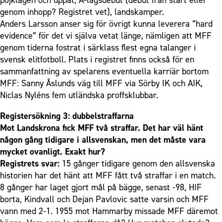
pojklagen och uppåt, A-lagsdebut (debut från start eller
genom inhopp? Registret vet), landskamper.
Anders Larsson anser sig för övrigt kunna leverera ”hard
evidence” för det vi själva vetat länge, nämligen att MFF
genom tiderna fostrat i särklass flest egna talanger i
svensk elitfotboll. Plats i registret finns också för en
sammanfattning av spelarens eventuella karriär bortom
MFF: Sanny Åslunds väg till MFF via Sörby IK och AIK,
Niclas Nyléns fem utländska proffsklubbar.
Registersökning 3: dubbelstraffarna
Mot Landskrona fick MFF två straffar. Det har väl hänt
någon gång tidigare i allsvenskan, men det måste vara
mycket ovanligt. Exakt hur?
Registrets svar:
15 gånger tidigare genom den allsvenska
historien har det hänt att MFF fått två straffar i en match.
8 gånger har laget gjort mål på bägge, senast -98, HIF
borta, Kindvall och Dejan Pavlovic satte varsin och MFF
vann med 2-1. 1955 mot Hammarby missade MFF däremot