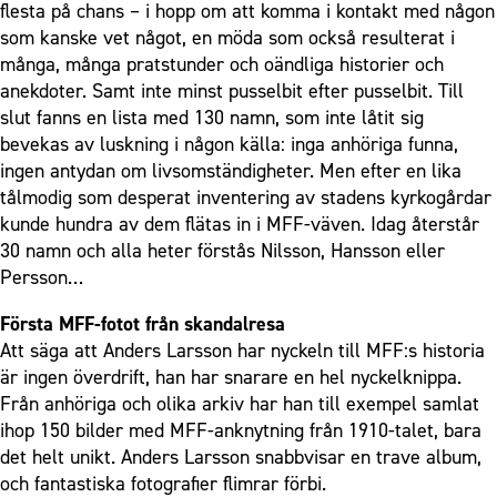
flesta på chans – i hopp om att komma i kontakt med någon
som kanske vet något, en möda som också resulterat i
många, många pratstunder och oändliga historier och
anekdoter. Samt inte minst pusselbit efter pusselbit. Till
slut fanns en lista med 130 namn, som inte låtit sig
bevekas av luskning i någon källa: inga anhöriga funna,
ingen antydan om livsomständigheter. Men efter en lika
tålmodig som desperat inventering av stadens kyrkogårdar
kunde hundra av dem flätas in i MFF-väven. Idag återstår
30 namn och alla heter förstås Nilsson, Hansson eller
Persson…
Första MFF-fotot från skandalresa
Att säga att Anders Larsson har nyckeln till MFF:s historia
är ingen överdrift, han har snarare en hel nyckelknippa.
Från anhöriga och olika arkiv har han till exempel samlat
ihop 150 bilder med MFF-anknytning från 1910-talet, bara
det helt unikt. Anders Larsson snabbvisar en trave album,
och fantastiska fotografier flimrar förbi.