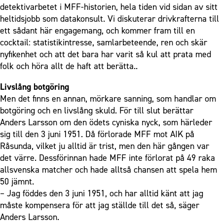
detektivarbetet i MFF-historien, hela tiden vid sidan av sitt
heltidsjobb som datakonsult. Vi diskuterar drivkrafterna till
ett sådant här engagemang, och kommer fram till en
cocktail: statistikintresse, samlarbeteende, ren och skär
nyfikenhet och att det bara har varit så kul att prata med
folk och höra allt de haft att berätta..
Livslång botgöring
Men det finns en annan, mörkare sanning, som handlar om
botgöring och en livslång skuld. För till slut berättar
Anders Larsson om den ödets cyniska nyck, som härleder
sig till den 3 juni 1951. Då förlorade MFF mot AIK på
Råsunda, vilket ju alltid är trist, men den här gången var
det värre. Dessförinnan hade MFF inte förlorat på 49 raka
allsvenska matcher och hade alltså chansen att spela hem
50 jämnt.
– Jag föddes den 3 juni 1951, och har alltid känt att jag
måste kompensera för att jag ställde till det så, säger
Anders Larsson.