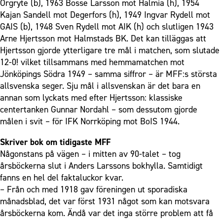
Örgryte (b), 1963 Bosse Larsson mot Halmia (h), 1954
Kajan Sandell mot Degerfors (h), 1949 Ingvar Rydell mot
GAIS (b), 1948 Sven Rydell mot AIK (h) och slutligen 1943
Arne Hjertsson mot Halmstads BK. Det kan tilläggas att
Hjertsson gjorde ytterligare tre mål i matchen, som slutade
12-0! vilket tillsammans med hemmamatchen mot
Jönköpings Södra 1949 – samma siffror – är MFF:s största
allsvenska seger. Sju mål i allsvenskan är det bara en
annan som lyckats med efter Hjertsson: klassiske
centertanken Gunnar Nordahl – som dessutom gjorde
målen i svit – för IFK Norrköping mot BoIS 1944.
Skriver bok om tidigaste MFF
Någonstans på vägen – i mitten av 90-talet – tog
årsböckerna slut i Anders Larssons bokhylla. Samtidigt
fanns en hel del faktaluckor kvar.
– Från och med 1918 gav föreningen ut sporadiska
månadsblad, det var först 1931 något som kan motsvara
årsböckerna kom. Ändå var det inga större problem att få