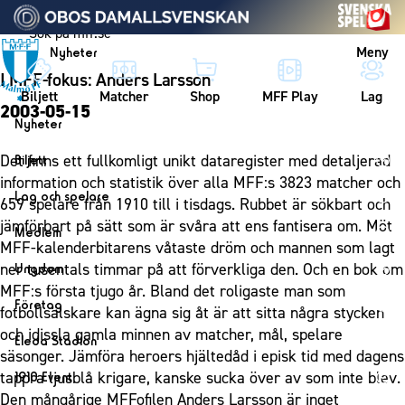
Vidare till innehållet
Meny
Nyheter
I MFF-fokus: Anders Larsson
Biljett
Matcher
Shop
MFF Play
Lag
2003-05-15
Nyheter
Nyheter
Det finns ett fullkomligt unikt dataregister med detaljerad
Biljett
Kalender
information och statistik över alla MFF:s 3823 matcher och
Biljett
Lag och spelare
659 spelare från 1910 till i tisdags. Rubbet är sökbart och
Årskort herr
Lag
jämförbart på sätt som är svåra att ens fantisera om. Möt
Medlem
Årskort dam
MFF-kalenderbitarens våtaste dröm och mannen som lagt
Herrlaget
Medlemskap i Malmö FF
ner tusentals timmar på att förverkliga den. Och en bok om
Ungdom
Mitt MFF
Spelare
Årsmöte 2026
MFF:s första tjugo år. Bland det roligaste man som
MFF Ungdom
Biljetter till bortamatcher
Företag
Ledarstab
fotbollsälskare kan ägna sig åt är att sitta några stycken
Sommarfotboll
Biljettvillkor
Bli företagspartner
och idissla gamla minnen av matcher, mål, spelare
Damlaget
Eleda Stadion
Skånecupen
säsonger. Jämföra heroers hjältedåd i episk tid med dagens
Nätverket
Eleda Stadion
Spelare
tappra ljusblå krigare, kanske sucka över av som inte blev.
1910 Event
Fotbollsskolan
Klubbstolar
Erics Bar & Restaurang
Ledarstab
Den mångårige MFFofilen Anders Larsson är inget