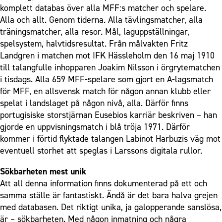
komplett databas över alla MFF:s matcher och spelare.
Alla och allt. Genom tiderna. Alla tävlingsmatcher, alla
träningsmatcher, alla resor. Mål, laguppställningar,
spelsystem, halvtidsresultat. Från målvakten Fritz
Landgren i matchen mot IFK Hässleholm den 16 maj 1910
till talangfulle inhopparen Joakim Nilsson i örgrytematchen
i tisdags. Alla 659 MFF-spelare som gjort en A-lagsmatch
för MFF, en allsvensk match för någon annan klubb eller
spelat i landslaget på någon nivå, alla. Därför finns
portugisiske storstjärnan Eusebios karriär beskriven – han
gjorde en uppvisningsmatch i blå tröja 1971. Därför
kommer i förtid flyktade talangen Labinot Harbuzis väg mot
eventuell storhet att speglas i Larssons digitala rullor.
Sökbarheten mest unik
Att all denna information finns dokumenterad på ett och
samma ställe är fantastiskt. Ändå är det bara halva grejen
med databasen. Det riktigt unika, ja galopperande sanslösa,
är – sökbarheten. Med någon inmatning och några