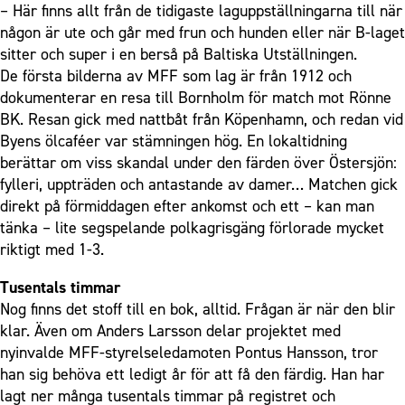
– Här finns allt från de tidigaste laguppställningarna till när
någon är ute och går med frun och hunden eller när B-laget
sitter och super i en berså på Baltiska Utställningen.
De första bilderna av MFF som lag är från 1912 och
dokumenterar en resa till Bornholm för match mot Rönne
BK. Resan gick med nattbåt från Köpenhamn, och redan vid
Byens ölcaféer var stämningen hög. En lokaltidning
berättar om viss skandal under den färden över Östersjön:
fylleri, uppträden och antastande av damer… Matchen gick
direkt på förmiddagen efter ankomst och ett – kan man
tänka – lite segspelande polkagrisgäng förlorade mycket
riktigt med 1-3.
Tusentals timmar
Nog finns det stoff till en bok, alltid. Frågan är när den blir
klar. Även om Anders Larsson delar projektet med
nyinvalde MFF-styrelseledamoten Pontus Hansson, tror
han sig behöva ett ledigt år för att få den färdig. Han har
lagt ner många tusentals timmar på registret och