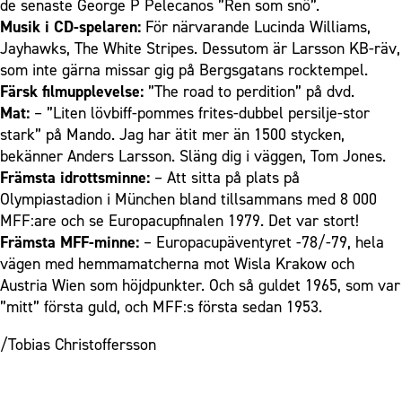
de senaste George P Pelecanos ”Ren som snö”.
Musik i CD-spelaren:
För närvarande Lucinda Williams,
Jayhawks, The White Stripes. Dessutom är Larsson KB-räv,
som inte gärna missar gig på Bergsgatans rocktempel.
Färsk filmupplevelse:
”The road to perdition” på dvd.
Mat:
– ”Liten lövbiff-pommes frites-dubbel persilje-stor
stark” på Mando. Jag har ätit mer än 1500 stycken,
bekänner Anders Larsson. Släng dig i väggen, Tom Jones.
Främsta idrottsminne:
– Att sitta på plats på
Olympiastadion i München bland tillsammans med 8 000
MFF:are och se Europacupfinalen 1979. Det var stort!
Främsta MFF-minne:
– Europacupäventyret -78/-79, hela
vägen med hemmamatcherna mot Wisla Krakow och
Austria Wien som höjdpunkter. Och så guldet 1965, som var
”mitt” första guld, och MFF:s första sedan 1953.
/Tobias Christoffersson