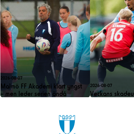
2026-08-07
Malmö FF Akademi klart yngst
2026-08-07
– men leder serien ändå
Veckans skadeu