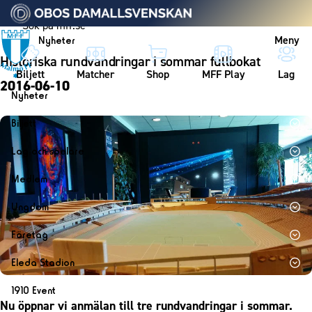
Vidare till innehållet
Meny
Nyheter
Historiska rundvandringar i sommar fullbokat
Biljett
Matcher
Shop
MFF Play
Lag
2016-06-10
Nyheter
Nyheter
Biljett
Kalender
Biljett
Lag och spelare
Årskort herr
Lag
Medlem
Årskort dam
Herrlaget
Medlemskap i Malmö FF
Ungdom
Mitt MFF
Spelare
Årsmöte 2026
MFF Ungdom
Biljetter till bortamatcher
Företag
Ledarstab
Sommarfotboll
Biljettvillkor
Bli företagspartner
Damlaget
Eleda Stadion
Skånecupen
Nätverket
Eleda Stadion
Spelare
1910 Event
Fotbollsskolan
Klubbstolar
Nu öppnar vi anmälan till tre rundvandringar i sommar.
Erics Bar & Restaurang
Ledarstab