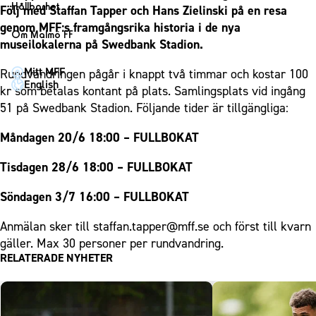
1910 Event
Fotbollsnätverket
Hållbarhet
Följ med Staffan Tapper och Hans Zielinski på en resa
Partner dam
Matchdag på Eleda Stadion
Fest & Event
genom MFF:s framgångsrika historia i de nya
P19
Hållbarhet
Om Malmö FF
MFF-museet & rundvandringar
museilokalerna på Swedbank Stadion.
Konferens
F19
Himmelsblå framtid – en match för miljön
Om Malmö FF
Möte
Mitt MFF
Rundvandringen pågår i knappt två timmar och kostar 100
P17
MFF i samhället
Kontakt
English
kr som betalas kontant på plats. Samlingsplats vid ingång
Mässa
F17
Laget för alla
Press och media
51 på Swedbank Stadion. Följande tider är tillgängliga:
Sommarfest
Malmö Trophy
Nattfotboll
Historik – herrlaget
Julshow
Måndagen 20/6 18:00 – FULLBOKAT
Himmelsblå Tillsammans
Historik – damlaget
Inspiration
Karriärakademin
Tisdagen 28/6 18:00 – FULLBOKAT
Närstående organisationer
Vanliga frågor om 1910 Event
Grundskolefotboll mot rasismer
Policydokument
Söndagen 3/7 16:00 – FULLBOKAT
Skolakademier
Personuppgiftspolicy
Anmälan sker till staffan.tapper@mff.se och först till kvarn
Fonder
gäller. Max 30 personer per rundvandring.
RELATERADE NYHETER