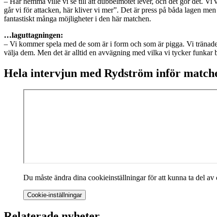
– Här hemma ville vi se till att dubbelmötet lever, och det gör det. Vi 
går vi för attacken, här kliver vi mer”. Det är press på båda lagen men 
fantastiskt många möjligheter i den här matchen.
…laguttagningen:
– Vi kommer spela med de som är i form och som är pigga. Vi tränade 
välja dem. Men det är alltid en avvägning med vilka vi tycker funkar b
Hela intervjun med Rydström inför match
Du måste ändra dina cookieinställningar för att kunna ta del av d
Cookie-inställningar
Relaterade nyheter