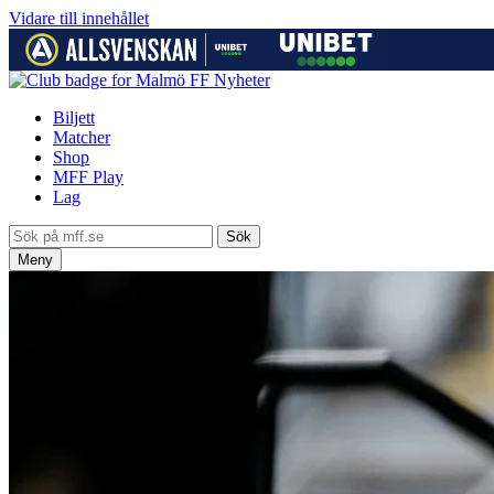
Vidare till innehållet
Nyheter
Biljett
Matcher
Shop
MFF Play
Lag
Meny