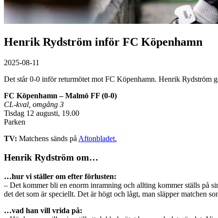
Henrik Rydström inför FC Köpenhamn
2025-08-11
Det står 0-0 inför returmötet mot FC Köpenhamn. Henrik Rydström ge
FC Köpenhamn – Malmö FF (0-0)
CL-kval, omgång 3
Tisdag 12 augusti, 19.00
Parken
TV:
Matchens sänds på
Aftonbladet.
Henrik Rydström om…
…hur vi ställer om efter förlusten:
– Det kommer bli en enorm inramning och allting kommer ställs på sin 
det det som är speciellt. Det är högt och lågt, man släpper matchen som
…vad han vill vrida på: