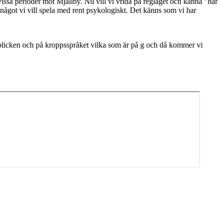
i vissa perioder mot Mjällby. Nu vill vi vrida på reglaget och känna ”här
är något vi vill spela med rent psykologiskt. Det känns som vi har
i blicken och på kroppsspråket vilka som är på g och då kommer vi