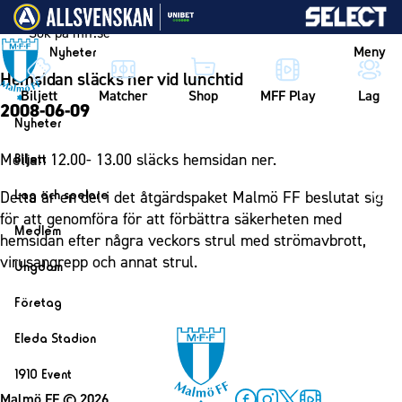
Vidare till innehållet
Meny
Nyheter
Hemsidan släcks ner vid lunchtid
Biljett
Matcher
Shop
MFF Play
Lag
2008-06-09
Nyheter
Nyheter
Mellan 12.00- 13.00 släcks hemsidan ner.
Biljett
Kalender
Biljett
Lag och spelare
Detta är en del i det åtgärdspaket Malmö FF beslutat sig
Årskort herr
för att genomföra för att förbättra säkerheten med
Lag
Medlem
hemsidan efter några veckors strul med strömavbrott,
Årskort dam
Herrlaget
Medlemskap i Malmö FF
virusangrepp och annat strul.
Ungdom
Mitt MFF
Spelare
Årsmöte 2026
MFF Ungdom
Biljetter till bortamatcher
Företag
Ledarstab
Sommarfotboll
Biljettvillkor
Bli företagspartner
Damlaget
Eleda Stadion
Skånecupen
Nätverket
Eleda Stadion
Spelare
1910 Event
Fotbollsskolan
Klubbstolar
Erics Bar & Restaurang
Ledarstab
Malmö FF
© 2026