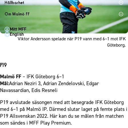
1910 Event
Fotbollsnätverket
Hållbarhet
Partner dam
Matchdag på Eleda Stadion
Fest & Event
P19
Hållbarhet
Om Malmö FF
MFF-museet & rundvandringar
Konferens
F19
Himmelsblå framtid – en match för miljön
Om Malmö FF
Möte
Mitt MFF
P17
MFF i samhället
Kontakt
English
Mässa
Viktor Andersson spelade när P19 vann med 6–1 mot IFK
F17
Laget för alla
Press och media
Göteborg.
Sommarfest
Malmö Trophy
Nattfotboll
Historik – herrlaget
Julshow
Himmelsblå Tillsammans
Historik – damlaget
Inspiration
P19
Karriärakademin
Närstående organisationer
Vanliga frågor om 1910 Event
Grundskolefotboll mot rasismer
Malmö FF
– IFK Göteborg 6–1
Policydokument
Mål:
Adrian Neziri 3, Adrian Zendelovski, Edgar
Skolakademier
Personuppgiftspolicy
Navassardian, Edis Resneli
Fonder
P19 avslutade säsongen med att besegrade IFK Göteborg
med 6–1 på Malmö IP. Därmed slutar laget på femte plats i
P19 Allsvenskan 2022.
Här kan du se målen från matchen
som sändes i MFF Play Premium.