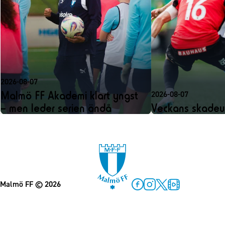
2026-08-07
Malmö FF Akademi klart yngst
2026-08-07
– men leder serien ändå
Veckans skadeu
Malmö FF
© 2026
Facebook
Instagram
Twitter
MFF Play