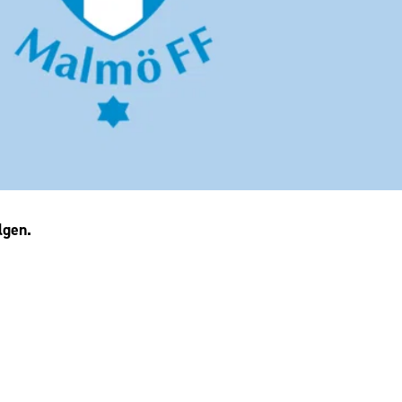
lgen.