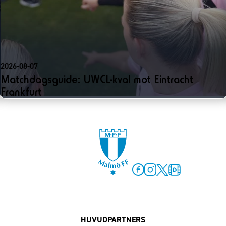
2026-08-07
Matchdagsguide: UWCL-kval mot Eintracht
Frankfurt
Facebook
Instagram
Twitter
MFF Play
HUVUDPARTNERS