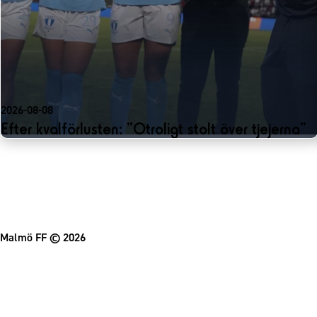
2026-08-08
Efter kvalförlusten: ”Otroligt stolt över tjejerna”
Malmö FF
© 2026