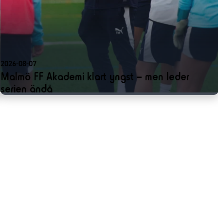
2026-08-07
Malmö FF Akademi klart yngst – men leder
serien ändå