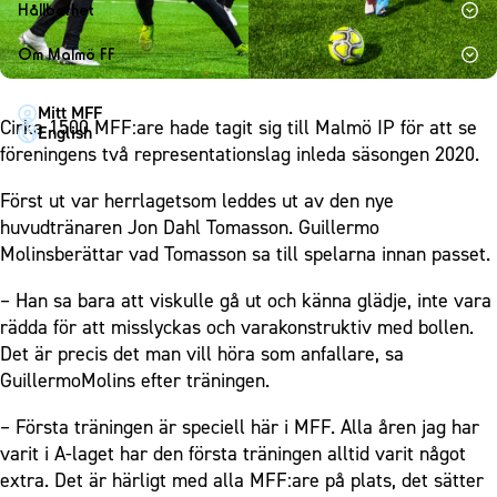
1910 Event
Fotbollsnätverket
Hållbarhet
Partner dam
Matchdag på Eleda Stadion
Fest & Event
P19
Hållbarhet
Om Malmö FF
MFF-museet & rundvandringar
Konferens
F19
Himmelsblå framtid – en match för miljön
Om Malmö FF
Möte
Mitt MFF
P17
MFF i samhället
Kontakt
Cirka 1500 MFF:are hade tagit sig till Malmö IP för att se
English
Mässa
F17
Laget för alla
föreningens två representationslag inleda säsongen 2020.
Press och media
Sommarfest
Malmö Trophy
Nattfotboll
Historik – herrlaget
Först ut var herrlagetsom leddes ut av den nye
Julshow
Himmelsblå Tillsammans
huvudtränaren Jon Dahl Tomasson. Guillermo
Historik – damlaget
Inspiration
Molinsberättar vad Tomasson sa till spelarna innan passet.
Karriärakademin
Närstående organisationer
Vanliga frågor om 1910 Event
Grundskolefotboll mot rasismer
– Han sa bara att viskulle gå ut och känna glädje, inte vara
Policydokument
rädda för att misslyckas och varakonstruktiv med bollen.
Skolakademier
Personuppgiftspolicy
Det är precis det man vill höra som anfallare, sa
Fonder
GuillermoMolins efter träningen.
– Första träningen är speciell här i MFF. Alla åren jag har
varit i A-laget har den första träningen alltid varit något
extra. Det är härligt med alla MFF:are på plats, det sätter