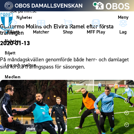
Vidare till innehållet
Meny
Nyheter
Guillermo Molins och Elvira Ramel efter första
Biljett
Matcher
Shop
MFF Play
Lag
träningen
Nyheter
2020-01-13
Nyheter
Biljett
På måndagskvällen genomförde både herr- och damlaget
Kalender
Biljett
Lag och spelare
sina första träningspass för säsongen.
Årskort herr
Lag
Medlem
Årskort dam
Herrlaget
Medlemskap i Malmö FF
Ungdom
Mitt MFF
Spelare
Årsmöte 2026
MFF Ungdom
Biljetter till bortamatcher
Företag
Ledarstab
Sommarfotboll
Biljettvillkor
Bli företagspartner
Damlaget
Eleda Stadion
Skånecupen
Nätverket
Eleda Stadion
Spelare
1910 Event
Fotbollsskolan
Klubbstolar
Erics Bar & Restaurang
Ledarstab