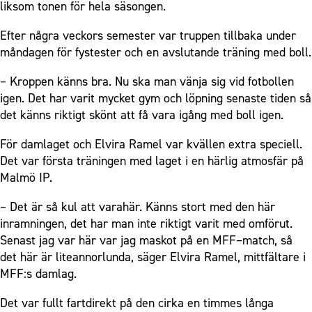
liksom tonen för hela säsongen.
Efter några veckors semester var truppen tillbaka under
måndagen för fystester och en avslutande träning med boll.
­– Kroppen känns bra. Nu ska man vänja sig vid fotbollen
igen. Det har varit mycket gym och löpning senaste tiden så
det känns riktigt skönt att få vara igång med boll igen.
För damlaget och Elvira Ramel var kvällen extra speciell.
Det var första träningen med laget i en härlig atmosfär på
Malmö IP.
– Det är så kul att varahär. Känns stort med den här
inramningen, det har man inte riktigt varit med omförut.
Senast jag var här var jag maskot på en MFF–match, så
det här är liteannorlunda, säger Elvira Ramel, mittfältare i
MFF:s damlag.
Det var fullt fartdirekt på den cirka en timmes långa