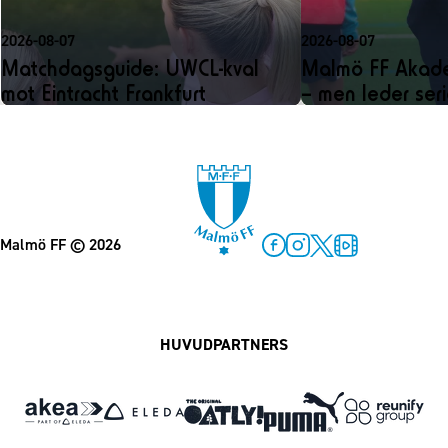
2026-08-07
2026-08-07
Matchdagsguide: UWCL-kval
Malmö FF Akadem
mot Eintracht Frankfurt
– men leder ser
Malmö FF
© 2026
Facebook
Instagram
Twitter
MFF Play
HUVUDPARTNERS