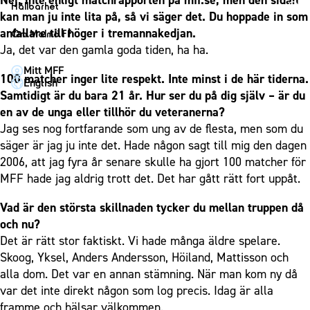
Nej, inte enligt matchrapporten på mff.se, men den sidan
1910 Event
Fotbollsnätverket
Hållbarhet
Partner dam
kan man ju inte lita på, så vi säger det. Du hoppade in som
Matchdag på Eleda Stadion
Fest & Event
P19
Hållbarhet
anfallare till höger i tremannakedjan.
Om Malmö FF
MFF-museet & rundvandringar
Konferens
Ja, det var den gamla goda tiden, ha ha.
F19
Himmelsblå framtid – en match för miljön
Om Malmö FF
Möte
Mitt MFF
P17
MFF i samhället
Kontakt
100 matcher inger lite respekt. Inte minst i de här tiderna.
English
Mässa
F17
Laget för alla
Samtidigt är du bara 21 år. Hur ser du på dig själv – är du
Press och media
Sommarfest
en av de unga eller tillhör du veteranerna?
Malmö Trophy
Nattfotboll
Historik – herrlaget
Jag ses nog fortfarande som ung av de flesta, men som du
Julshow
Himmelsblå Tillsammans
Historik – damlaget
säger är jag ju inte det. Hade någon sagt till mig den dagen
Inspiration
Karriärakademin
2006, att jag fyra år senare skulle ha gjort 100 matcher för
Närstående organisationer
Vanliga frågor om 1910 Event
MFF hade jag aldrig trott det. Det har gått rätt fort uppåt.
Grundskolefotboll mot rasismer
Policydokument
Skolakademier
Vad är den största skillnaden tycker du mellan truppen då
Personuppgiftspolicy
och nu?
Fonder
Det är rätt stor faktiskt. Vi hade många äldre spelare.
Skoog, Yksel, Anders Andersson, Höiland, Mattisson och
alla dom. Det var en annan stämning. När man kom ny då
var det inte direkt någon som log precis. Idag är alla
framme och hälsar välkommen.