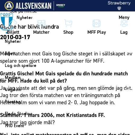
Vidare till innehållet
Meny
Nyheter
Gische har blivit hundra
Biljett
Matcher
Shop
MFF Play
Lag
2010-03-17
Nyheter
Nyheter
Med matchen mot Gais tog Gische steget in i sällskapet av
Biljett
Kalender
spelare som gjort 100 A-lagsmatcher för MFF.
Biljett
Lag och spelare
Årskort herr
Grattis Gische! Mot Gais spelade du din hundrade match
Lag
Medlem
för MFF. Hade du koll på det?
Årskort dam
Herrlaget
Medlemskap i Malmö FF
Ja, jag visste att det var på gång, men sen glömde jag det.
Ungdom
Mitt MFF
Spelare
Jag tror den första matchen var en träningsmatch på
Årsmöte 2026
MFF Ungdom
Biljetter till bortamatcher
Företag
Heleneholm som vi vann med 2- 0. Jag hoppade in.
Ledarstab
Sommarfotboll
Biljettvillkor
Bli företagspartner
Damlaget
Eleda Stadion
Stämmer. 1 mars 2006, mot Kristianstads FF.
Skånecupen
Nätverket
Jag tror jag gjorde mål?
Eleda Stadion
Spelare
1910 Event
Fotbollsskolan
Klubbstolar
Erics Bar & Restaurang
Ledarstab