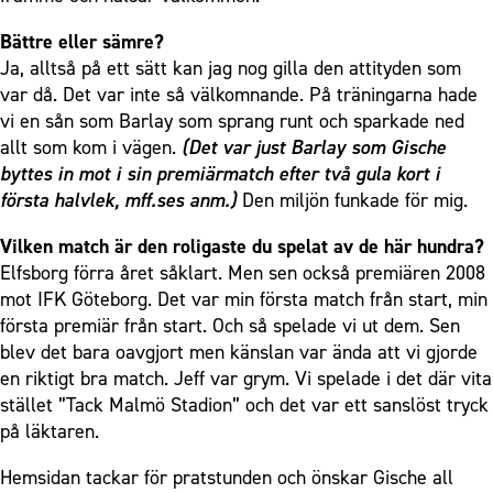
Bättre eller sämre?
Ja, alltså på ett sätt kan jag nog gilla den attityden som
var då. Det var inte så välkomnande. På träningarna hade
vi en sån som Barlay som sprang runt och sparkade ned
allt som kom i vägen.
(Det var just Barlay som Gische
byttes in mot i sin premiärmatch efter två gula kort i
första halvlek, mff.ses anm.)
Den miljön funkade för mig.
Vilken match är den roligaste du spelat av de här hundra?
Elfsborg förra året såklart. Men sen också premiären 2008
mot IFK Göteborg. Det var min första match från start, min
första premiär från start. Och så spelade vi ut dem. Sen
blev det bara oavgjort men känslan var ända att vi gjorde
en riktigt bra match. Jeff var grym. Vi spelade i det där vita
stället ”Tack Malmö Stadion” och det var ett sanslöst tryck
på läktaren.
Hemsidan tackar för pratstunden och önskar Gische all