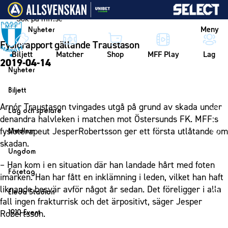
Vidare till innehållet
Meny
Nyheter
Fysiorapport gällande Traustason
Biljett
Matcher
Shop
MFF Play
Lag
2019-04-14
Nyheter
Nyheter
Biljett
Kalender
Biljett
Arnór Traustason tvingades utgå på grund av skada under
Lag och spelare
denandra halvleken i matchen mot Östersunds FK. MFF:s
Årskort herr
Lag
fysioterapeut JesperRobertsson ger ett första utlåtande om
Medlem
Årskort dam
Herrlaget
skadan.
Medlemskap i Malmö FF
Ungdom
Mitt MFF
Spelare
Årsmöte 2026
– Han kom i en situation där han landade hårt med foten
MFF Ungdom
Biljetter till bortamatcher
Företag
Ledarstab
imarken. Han har fått en inklämning i leden, vilket han haft
Sommarfotboll
Biljettvillkor
Bli företagspartner
liknande besvär avför något år sedan. Det föreligger i alla
Damlaget
Eleda Stadion
Skånecupen
fall ingen frakturrisk och det ärpositivt, säger Jesper
Nätverket
Eleda Stadion
Spelare
1910 Event
Robertsson.
Fotbollsskolan
Klubbstolar
Erics Bar & Restaurang
Ledarstab