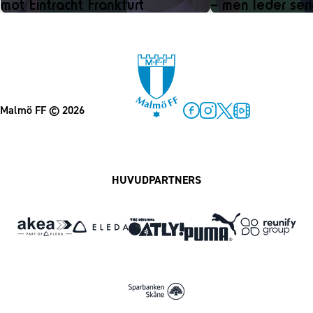
mot Eintracht Frankfurt
– men leder ser
Malmö FF
© 2026
Facebook
Instagram
Twitter
MFF Play
HUVUDPARTNERS