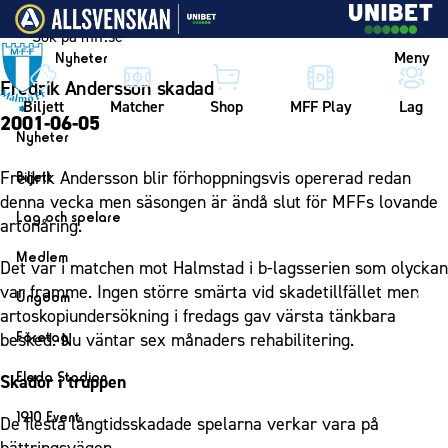
Vidare till innehållet
Meny
Nyheter
Fredrik Andersson skadad
Biljett
Matcher
Shop
MFF Play
Lag
2001-06-05
Nyheter
Nyheter
Fredrik Andersson blir förhoppningsvis opererad redan
Biljett
Kalender
denna vecka men säsongen är ändå slut för MFFs lovande
Biljett
Lag och spelare
artonåring.
Årskort herr
Lag
Medlem
Det var i matchen mot Halmstad i b-lagsserien som olyckan
Årskort dam
Herrlaget
Medlemskap i Malmö FF
var framme. Ingen större smärta vid skadetillfället men
Ungdom
Mitt MFF
Spelare
artoskopiundersökning i fredags gav värsta tänkbara
Årsmöte 2026
MFF Ungdom
Biljetter till bortamatcher
Företag
besked. Nu väntar sex månaders rehabilitering.
Ledarstab
Sommarfotboll
Biljettvillkor
Bli företagspartner
Damlaget
Eleda Stadion
Skador i truppen
Skånecupen
Nätverket
Eleda Stadion
Spelare
1910 Event
De flesta långtidsskadade spelarna verkar vara på
Fotbollsskolan
Klubbstolar
Erics Bar & Restaurang
Ledarstab