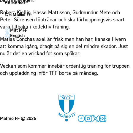
bättringsvägen.
1910 Event
Fotbollsnätverket
Hållbarhet
Partner dam
Matchdag på Eleda Stadion
Fest & Event
P19
Hållbarhet
Robert Kjellin, Hasse Mattisson, Gudmundur Mete och
Om Malmö FF
MFF-museet & rundvandringar
Konferens
Peter Sörensen löptränar och ska förhoppningsvis snart
F19
Himmelsblå framtid – en match för miljön
Om Malmö FF
vara tillbaka i kollektiv träning.
Möte
Mitt MFF
P17
MFF i samhället
Kontakt
English
Mässa
Matias Conchas axel är frisk men han har, kanske i ivern
F17
Laget för alla
Press och media
att komma igång, dragit på sig en del mindre skador. Just
Sommarfest
Malmö Trophy
Nattfotboll
Historik – herrlaget
nu är det en vrickad fot som spökar.
Julshow
Himmelsblå Tillsammans
Historik – damlaget
Veckan som kommer innebär ordentlig träning för truppen
Inspiration
Karriärakademin
Närstående organisationer
och uppladdning inför TFF borta på måndag.
Vanliga frågor om 1910 Event
Grundskolefotboll mot rasismer
Policydokument
Skolakademier
Personuppgiftspolicy
Fonder
Malmö FF
© 2026
Facebook
Instagram
Twitter
MFF Play