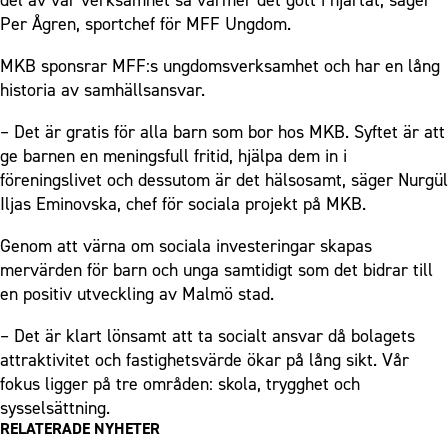
del av vår verksamhet så värmer det gott i hjärtat, säger
Per Ågren, sportchef för MFF Ungdom.
MKB sponsrar MFF:s ungdomsverksamhet och har en lång
historia av samhällsansvar.
– Det är gratis för alla barn som bor hos MKB. Syftet är att
ge barnen en meningsfull fritid, hjälpa dem in i
föreningslivet och dessutom är det hälsosamt, säger Nurgül
Iljas Eminovska, chef för sociala projekt på MKB.
Genom att värna om sociala investeringar skapas
mervärden för barn och unga samtidigt som det bidrar till
en positiv utveckling av Malmö stad.
– Det är klart lönsamt att ta socialt ansvar då bolagets
attraktivitet och fastighetsvärde ökar på lång sikt. Vår
fokus ligger på tre områden: skola, trygghet och
sysselsättning.
RELATERADE NYHETER