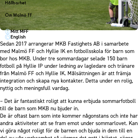
1910 Event
Fotbollsnätverket
Hållbarhet
Partner dam
Matchdag på Eleda Stadion
Fest & Event
P19
Hållbarhet
Om Malmö FF
MFF-museet & rundvandringar
Konferens
F19
Himmelsblå framtid – en match för miljön
Om Malmö FF
Möte
Mitt MFF
P17
MFF i samhället
Kontakt
English
Mässa
F17
Laget för alla
Sedan 2017 arrangerar MKB Fastighets AB i samarbete
Press och media
Sommarfest
med Malmö FF och Hyllie IK en fotbollsskola för barn som
Malmö Trophy
Nattfotboll
Historik – herrlaget
bor hos MKB. Under tre sommardagar selade 150 barn
Julshow
Himmelsblå Tillsammans
Historik – damlaget
fotboll på Hyllie IP under ledning av lagledare och tränare
Inspiration
Karriärakademin
från Malmö FF och Hyllie IK. Målsättningen är att främja
Närstående organisationer
Vanliga frågor om 1910 Event
integration och skapa nya kontakter. Detta under en rolig,
Grundskolefotboll mot rasismer
Policydokument
nyttig och meningsfull vardag.
Skolakademier
Personuppgiftspolicy
– Det är fantastiskt roligt att kunna erbjuda sommarfotboll
Fonder
till de barn som MKB nu bjuder in.
De är oftast barn som inte kommer någonstans och inte har
andra aktiviteter att se fram emot under sommarlovet. Kan
vi göra något roligt för de barnen och bjuda in dem till en