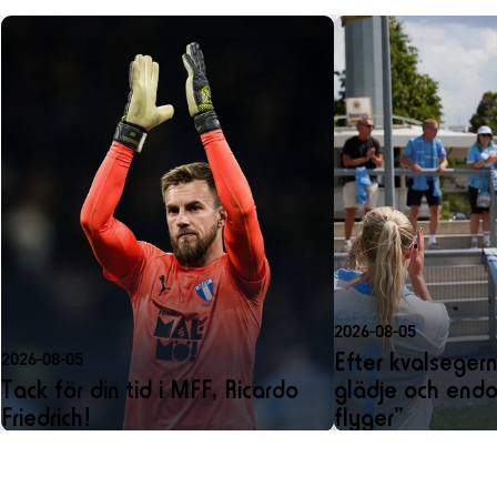
2026-08-05
Efter kvalseger
2026-08-05
Tack för din tid i MFF, Ricardo
glädje och endo
Friedrich!
flyger”