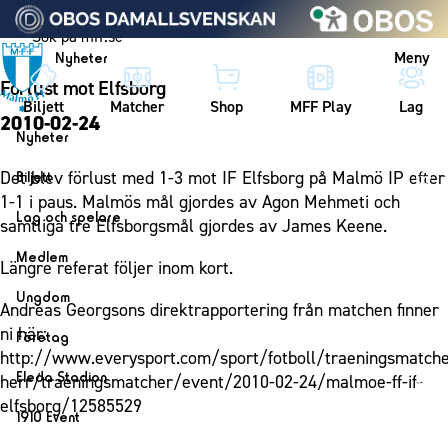
Vidare till innehållet
Meny
Nyheter
Förlust mot Elfsborg
Biljett
Matcher
Shop
MFF Play
Lag
2010-02-24
Nyheter
Nyheter
Det blev förlust med 1-3 mot IF Elfsborg på Malmö IP efter
Biljett
Kalender
1-1 i paus. Malmös mål gjordes av Agon Mehmeti och
Biljett
Lag och spelare
samtliga tre Elfsborgsmål gjordes av James Keene.
Årskort herr
Lag
Medlem
Längre referat följer inom kort.
Årskort dam
Herrlaget
Medlemskap i Malmö FF
Ungdom
Mitt MFF
Andreas Georgsons direktrapportering från matchen finner
Spelare
Årsmöte 2026
MFF Ungdom
ni här:
Biljetter till bortamatcher
Företag
Ledarstab
http://www.everysport.com/sport/fotboll/traeningsmatche
Sommarfotboll
Biljettvillkor
Bli företagspartner
Damlaget
Eleda Stadion
herr/traeningsmatcher/event/2010-02-24/malmoe-ff-if-
Skånecupen
Nätverket
elfsborg/12585529
Eleda Stadion
Spelare
1910 Event
Fotbollsskolan
Klubbstolar
Erics Bar & Restaurang
Ledarstab