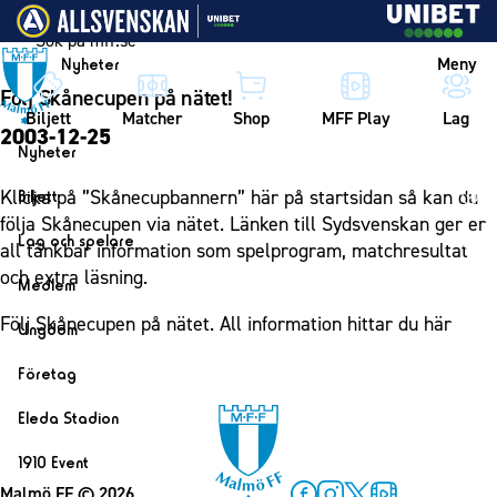
Vidare till innehållet
Meny
Nyheter
Följ Skånecupen på nätet!
Biljett
Matcher
Shop
MFF Play
Lag
2003-12-25
Nyheter
Nyheter
Klicka på ”Skånecupbannern” här på startsidan så kan du
Biljett
Kalender
följa Skånecupen via nätet. Länken till Sydsvenskan ger er
Biljett
Lag och spelare
all tänkbar information som spelprogram, matchresultat
Årskort herr
Lag
och extra läsning.
Medlem
Årskort dam
Herrlaget
Medlemskap i Malmö FF
Följ Skånecupen på nätet. All information hittar du här
Ungdom
Mitt MFF
Spelare
Årsmöte 2026
MFF Ungdom
Biljetter till bortamatcher
Företag
Ledarstab
Sommarfotboll
Biljettvillkor
Bli företagspartner
Damlaget
Eleda Stadion
Skånecupen
Nätverket
Eleda Stadion
Spelare
1910 Event
Fotbollsskolan
Klubbstolar
Erics Bar & Restaurang
Ledarstab
Malmö FF
© 2026