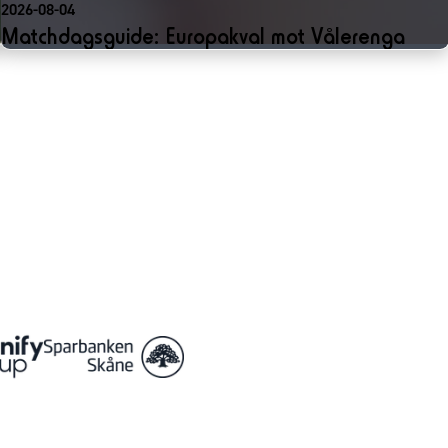
2026-08-04
Matchdagsguide: Europakval mot Vålerenga