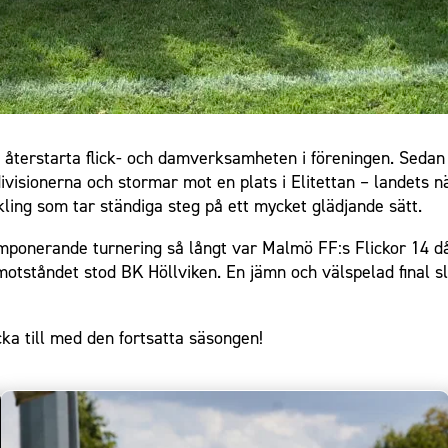
återstarta flick- och damverksamheten i föreningen. Sedan d
ivisionerna och stormar mot en plats i Elitettan – landets 
kling som tar ständiga steg på ett mycket glädjande sätt.
mponerande turnering så långt var Malmö FF:s Flickor 14 då 
otståndet stod BK Höllviken. En jämn och välspelad final s
ycka till med den fortsatta säsongen!