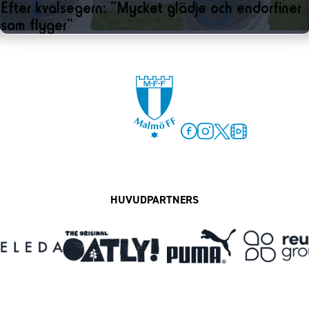
Efter kvalsegern: ”Mycket glädje och endorfiner
som flyger”
Facebook
Instagram
Twitter
MFF Play
HUVUDPARTNERS