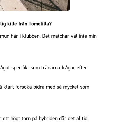
ig kille från Tomelilla?
kmun här i klubben. Det matchar väl inte min
något specifikt som tränarna frågar efter
så klart försöka bidra med så mycket som
r ett högt torn på hybriden där det alltid