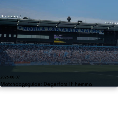
2026-08-07
Matchdagsguide: Degerfors IF hemma