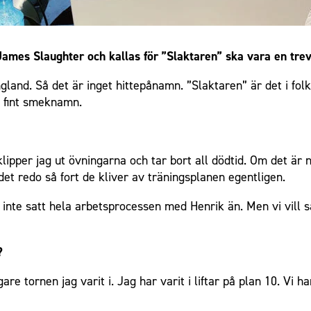
ames Slaughter och kallas för ”Slaktaren” ska vara en trevl
gland. Så det är inget hittepånamn. ”Slaktaren” är det i fol
t fint smeknamn.
klipper jag ut övningarna och tar bort all dödtid. Om det är 
 det redo så fort de kliver av träningsplanen egentligen.
 inte satt hela arbetsprocessen med Henrik än. Men vi vill 
?
re tornen jag varit i. Jag har varit i liftar på plan 10. Vi ha