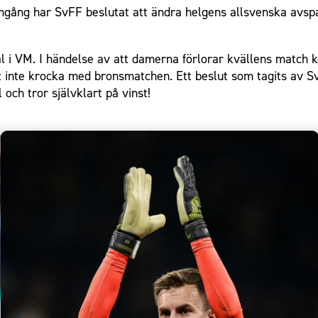
mgång har SvFF beslutat att ändra helgens allsvenska avs
nal i VM. I händelse av att damerna förlorar kvällens mat
tt inte krocka med bronsmatchen. Ett beslut som tagits av S
och tror självklart på vinst!