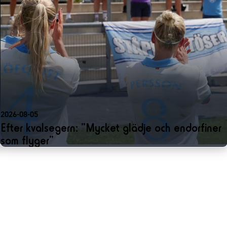
2026-08-05
Efter kvalsegern: ”Mycket glädje och endorfiner
som flyger”