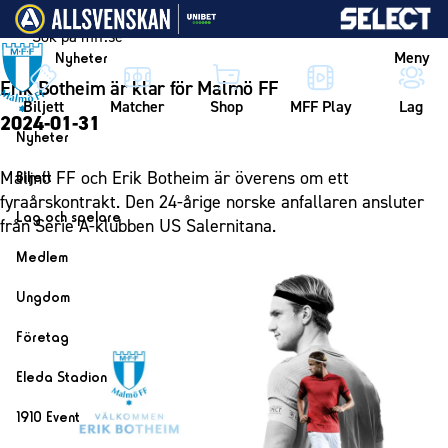
Vidare till innehållet
Meny
Nyheter
Erik Botheim är klar för Malmö FF
Biljett
Matcher
Shop
MFF Play
Lag
2024-01-31
Nyheter
Nyheter
Malmö FF och Erik Botheim är överens om ett
Biljett
Kalender
fyraårskontrakt. Den 24-årige norske anfallaren ansluter
Biljett
Lag och spelare
från Serie A-klubben US Salernitana.
Årskort herr
Lag
Medlem
Årskort dam
Herrlaget
Medlemskap i Malmö FF
Ungdom
Mitt MFF
Spelare
Årsmöte 2026
MFF Ungdom
Biljetter till bortamatcher
Företag
Ledarstab
Sommarfotboll
Biljettvillkor
Bli företagspartner
Damlaget
Eleda Stadion
Skånecupen
Nätverket
Eleda Stadion
Spelare
1910 Event
Fotbollsskolan
Klubbstolar
Erics Bar & Restaurang
Ledarstab