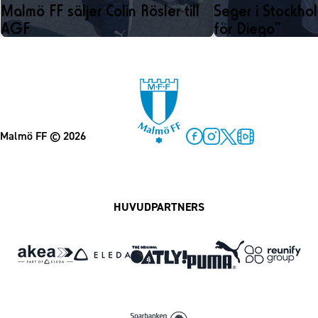
Malmö FF säljer Colin Rösler till
Seger i Stockhol
AGF
för Diego”
Malmö FF
© 2026
Facebook
Instagram
Twitter
MFF Play
HUVUDPARTNERS