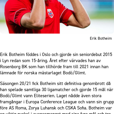
Erik Botheim
Erik Botheim föddes i Oslo och gjorde sin seniordebut 2015
i Lyn redan som 15-åring. Året efter värvades han av
Rosenborg BK som han tillhörde fram till 2021 innan han
lämnade för norska mästarlaget Bodö/Glimt.
Säsongen 20/21 fick Botheim sitt definitiva genombrott då
han spelade samtliga 30 ligamatcher och gjorde 15 mål när
Bodö/Glimt vann Eliteserien. Laget nådde även stora
framgångar i Europa Conference League och vann sin grupp
före AS Roma, Zorya Luhansk och CSKA Sofia. Botheim var
en viktig nyckel i avancemanget med sina fyra mål och tre