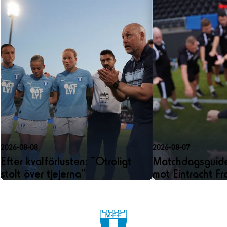
2026-08-08
2026-08-07
Efter kvalförlusten: ”Otroligt
Matchdagsguide
stolt över tjejerna”
mot Eintracht Fr