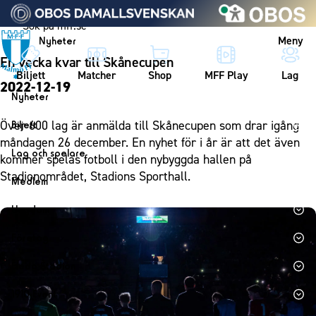
Vidare till innehållet
Meny
Nyheter
En vecka kvar till Skånecupen
Biljett
Matcher
Shop
MFF Play
Lag
2022-12-19
Nyheter
Nyheter
Över 600 lag är anmälda till Skånecupen som drar igång
Biljett
Kalender
måndagen 26 december. En nyhet för i år är att det även
Biljett
Lag och spelare
kommer spelas fotboll i den nybyggda hallen på
Årskort herr
Lag
Stadionområdet, Stadions Sporthall.
Medlem
Årskort dam
Herrlaget
Medlemskap i Malmö FF
Ungdom
Mitt MFF
Spelare
Årsmöte 2026
MFF Ungdom
Biljetter till bortamatcher
Företag
Ledarstab
Sommarfotboll
Biljettvillkor
Bli företagspartner
Damlaget
Eleda Stadion
Skånecupen
Nätverket
Eleda Stadion
Spelare
1910 Event
Fotbollsskolan
Klubbstolar
Erics Bar & Restaurang
Ledarstab