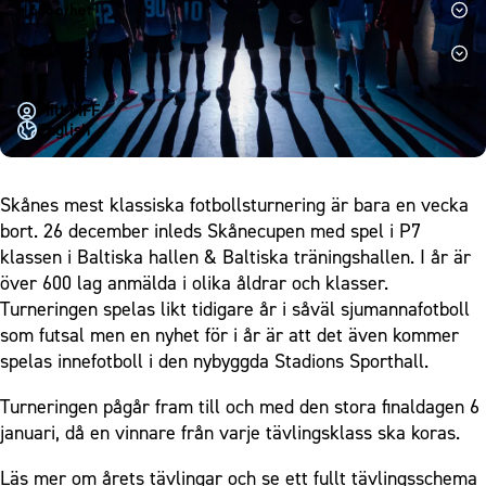
1910 Event
Fotbollsnätverket
Hållbarhet
Partner dam
Matchdag på Eleda Stadion
Fest & Event
P19
Hållbarhet
Om Malmö FF
MFF-museet & rundvandringar
Konferens
F19
Himmelsblå framtid – en match för miljön
Om Malmö FF
Möte
Mitt MFF
P17
MFF i samhället
Kontakt
English
Mässa
F17
Laget för alla
Press och media
Sommarfest
Malmö Trophy
Nattfotboll
Historik – herrlaget
Skånes mest klassiska fotbollsturnering är bara en vecka
Julshow
Himmelsblå Tillsammans
Historik – damlaget
bort. 26 december inleds Skånecupen med spel i P7
Inspiration
Karriärakademin
klassen i Baltiska hallen & Baltiska träningshallen. I år är
Närstående organisationer
Vanliga frågor om 1910 Event
över 600 lag anmälda i olika åldrar och klasser.
Grundskolefotboll mot rasismer
Policydokument
Turneringen spelas likt tidigare år i såväl sjumannafotboll
Skolakademier
Personuppgiftspolicy
som futsal men en nyhet för i år är att det även kommer
Fonder
spelas innefotboll i den nybyggda Stadions Sporthall.
Turneringen pågår fram till och med den stora finaldagen 6
januari, då en vinnare från varje tävlingsklass ska koras.
Läs mer om årets tävlingar och se ett fullt tävlingsschema