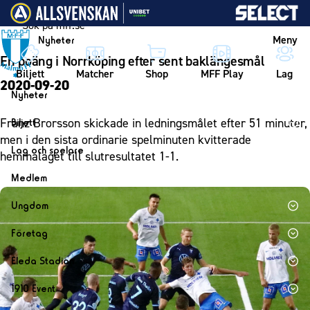
Vidare till innehållet
Meny
Nyheter
En poäng i Norrköping efter sent baklängesmål
Biljett
Matcher
Shop
MFF Play
Lag
2020-09-20
Nyheter
Nyheter
Franz Brorsson skickade in ledningsmålet efter 51 minuter,
Biljett
Kalender
men i den sista ordinarie spelminuten kvitterade
Biljett
Lag och spelare
hemmalaget till slutresultatet 1-1.
Årskort herr
Lag
Medlem
Årskort dam
Herrlaget
Medlemskap i Malmö FF
Ungdom
Mitt MFF
Spelare
Årsmöte 2026
MFF Ungdom
Biljetter till bortamatcher
Företag
Ledarstab
Sommarfotboll
Biljettvillkor
Bli företagspartner
Damlaget
Eleda Stadion
Skånecupen
Nätverket
Eleda Stadion
Spelare
1910 Event
Fotbollsskolan
Klubbstolar
Erics Bar & Restaurang
Ledarstab