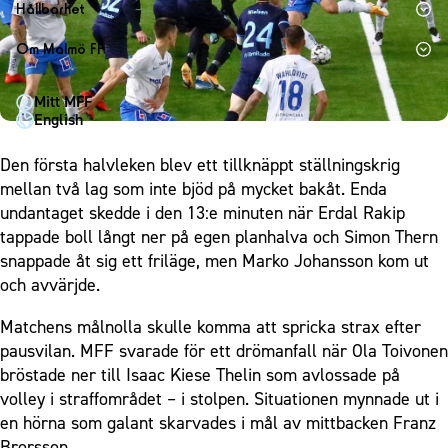
1910 Event
Fotbollsnätverket
Hållbarhet
Partner dam
Matchdag på Eleda Stadion
Fest & Event
P19
Hållbarhet
Om Malmö FF
MFF-museet & rundvandringar
Konferens
F19
Himmelsblå framtid – en match för miljön
Om Malmö FF
Möte
Mitt MFF
P17
MFF i samhället
Kontakt
English
Mässa
F17
Laget för alla
Press och media
Sommarfest
Den första halvleken blev ett tillknäppt ställningskrig
Malmö Trophy
Nattfotboll
Historik – herrlaget
mellan två lag som inte bjöd på mycket bakåt. Enda
Julshow
Himmelsblå Tillsammans
Historik – damlaget
undantaget skedde i den 13:e minuten när Erdal Rakip
Inspiration
Karriärakademin
tappade boll långt ner på egen planhalva och Simon Thern
Närstående organisationer
Vanliga frågor om 1910 Event
snappade åt sig ett friläge, men Marko Johansson kom ut
Grundskolefotboll mot rasismer
Policydokument
och avvärjde.
Skolakademier
Personuppgiftspolicy
Matchens målnolla skulle komma att spricka strax efter
Fonder
pausvilan. MFF svarade för ett drömanfall när Ola Toivonen
bröstade ner till Isaac Kiese Thelin som avlossade på
volley i straffområdet – i stolpen. Situationen mynnade ut i
en hörna som galant skarvades i mål av mittbacken Franz
Brorsson.