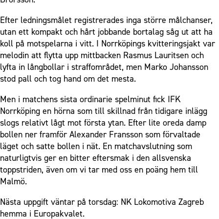
Efter ledningsmålet registrerades inga större målchanser,
utan ett kompakt och hårt jobbande bortalag såg ut att ha
koll på motspelarna i vitt. I Norrköpings kvitteringsjakt var
melodin att flytta upp mittbacken Rasmus Lauritsen och
lyfta in långbollar i straffområdet, men Marko Johansson
stod pall och tog hand om det mesta.
Men i matchens sista ordinarie spelminut fick IFK
Norrköping en hörna som till skillnad från tidigare inlägg
slogs relativt lågt mot första ytan. Efter lite oreda damp
bollen ner framför Alexander Fransson som förvaltade
läget och satte bollen i nät. En matchavslutning som
naturligtvis ger en bitter eftersmak i den allsvenska
toppstriden, även om vi tar med oss en poäng hem till
Malmö.
Nästa uppgift väntar på torsdag: NK Lokomotiva Zagreb
hemma i Europakvalet.