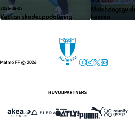
2026-08-07
Matchdagsguide
2026-08-07
Veckan skadeuppdatering
hemma
Malmö FF
© 2026
Facebook
Instagram
Twitter
MFF Play
HUVUDPARTNERS