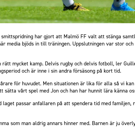
smittspridning har gjort att Malmö FF valt att stänga samtl
r media bjöds in till träningen. Uppslutningen var stor och m
rätt mycket kamp. Delvis rugby och delvis fotboll, ler Guil
ngsperiod och är inne i sin andra försäsong på kort tid.
årare för huvudet. Men situationen är lika för alla så vi ka
 att sätta vårt spel med Jon och han har hunnit lära känna oss
d laget passar anfallaren på att spendera tid med familjen, 
mma som man aldrig annars hinner med. Barnen är ju överly