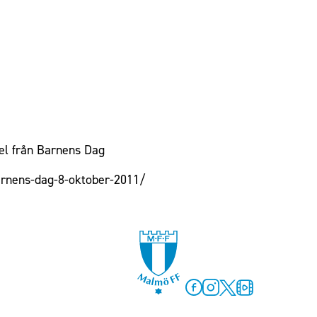
pel från Barnens Dag
arnens-dag-8-oktober-2011/
Facebook
Instagram
Twitter
MFF Play