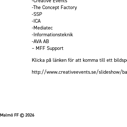
-Creative Events
-The Concept Factory
Om Malmö FF
-SSP
-ICA
-Mediatec
-Informationsteknik
-AVA AB
– MFF Support
Klicka på länken för att komma till ett bilds
http://www.creativeevents.se/slideshow/b
Malmö FF
© 2026