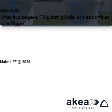
2026-08-05
Efter kvalsegern: ”Mycket glädje och endorfiner
som flyger”
Malmö FF
© 2026