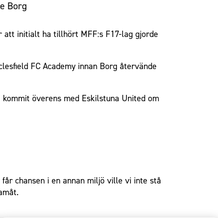
ie Borg
t initialt ha tillhört MFF:s F17-lag gjorde
cclesfield FC Academy innan Borg återvände
 FF kommit överens med Eskilstuna United om
får chansen i en annan miljö ville vi inte stå
ramåt.