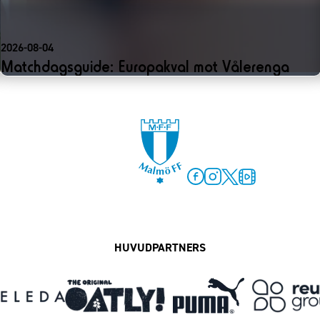
2026-08-04
Matchdagsguide: Europakval mot Vålerenga
Facebook
Instagram
Twitter
MFF Play
HUVUDPARTNERS