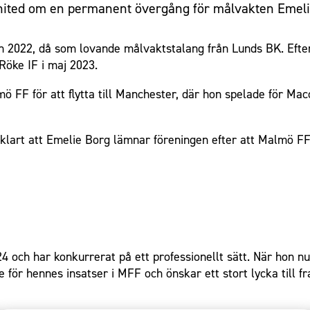
nited om en permanent övergång för målvakten Emel
2022, då som lovande målvaktstalang från Lunds BK. Efter at
öke IF i maj 2023.
 FF för att flytta till Manchester, där hon spelade för Ma
nu klart att Emelie Borg lämnar föreningen efter att Malmö
4 och har konkurrerat på ett professionellt sätt. När hon nu 
lie för hennes insatser i MFF och önskar ett stort lycka till f