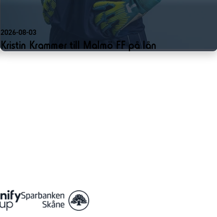
2026-08-03
Kristin Krammer till Malmö FF på lån