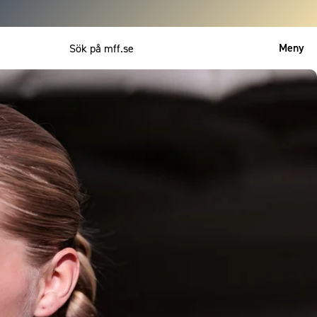
Meny
Mitt MFF
English