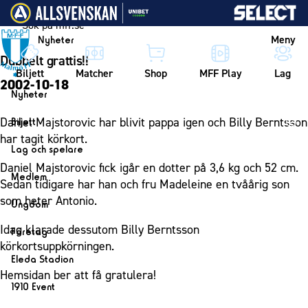
Vidare till innehållet
Meny
Nyheter
Dubbelt grattis!!
Biljett
Matcher
Shop
MFF Play
Lag
2002-10-18
Nyheter
Nyheter
Daniel Majstorovic har blivit pappa igen och Billy Berntsson
Biljett
Kalender
har tagit körkort.
Biljett
Lag och spelare
Årskort herr
Daniel Majstorovic fick igår en dotter på 3,6 kg och 52 cm.
Lag
Medlem
Sedan tidigare har han och fru Madeleine en tvåårig son
Årskort dam
Herrlaget
Medlemskap i Malmö FF
som heter Antonio.
Ungdom
Mitt MFF
Spelare
Årsmöte 2026
MFF Ungdom
Idag klarade dessutom Billy Berntsson
Biljetter till bortamatcher
Företag
Ledarstab
körkortsuppkörningen.
Sommarfotboll
Biljettvillkor
Bli företagspartner
Damlaget
Eleda Stadion
Skånecupen
Hemsidan ber att få gratulera!
Nätverket
Eleda Stadion
Spelare
1910 Event
Fotbollsskolan
Klubbstolar
Erics Bar & Restaurang
Ledarstab