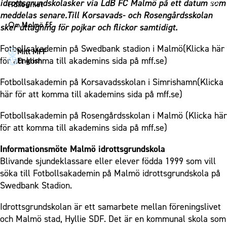
1910 Event
idrottsgrundskolasker via LdB FC Malmö på ett datum som
Fotbollsnätverket
Hållbarhet
Partner dam
Matchdag på Eleda Stadion
meddelas senare.Till Korsavads- och Rosengårdsskolan
Fest & Event
P19
Hållbarhet
Om Malmö FF
sker uttagning för pojkar och flickor samtidigt.
MFF-museet & rundvandringar
Konferens
F19
Himmelsblå framtid – en match för miljön
Om Malmö FF
Fotbollsakademin på Swedbank stadion i Malmö(Klicka här
Möte
Mitt MFF
P17
MFF i samhället
Kontakt
för att komma till akademins sida på mff.se)
English
Mässa
F17
Laget för alla
Press och media
Sommarfest
Fotbollsakademin på Korsavadsskolan i Simrishamn(Klicka
Malmö Trophy
Nattfotboll
Historik – herrlaget
här för att komma till akademins sida på mff.se)
Julshow
Himmelsblå Tillsammans
Historik – damlaget
Inspiration
Fotbollsakademin på Rosengårdsskolan i Malmö (Klicka här
Karriärakademin
Närstående organisationer
för att komma till akademins sida på mff.se)
Vanliga frågor om 1910 Event
Grundskolefotboll mot rasismer
Policydokument
Informationsmöte Malmö idrottsgrundskola
Skolakademier
Personuppgiftspolicy
Blivande sjundeklassare eller elever födda 1999 som vill
Fonder
söka till Fotbollsakademin på Malmö idrottsgrundskola på
Swedbank Stadion.
Idrottsgrundskolan är ett samarbete mellan föreningslivet
och Malmö stad, Hyllie SDF. Det är en kommunal skola som