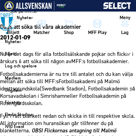
Vidare till innehållet
Meny
Nyheter
Dags att söka till våra akademier
Biljett
Matcher
Shop
MFF Play
Lag
2012-01-09
Nyheter
Nyheter
Nu är det dags för alla fotbollsälskande pojkar och flickor i
Biljett
Kalender
årskurs 6 att söka till någon avMFF:s fotbollsakademier.
Biljett
Lag och spelare
Årskort herr
Fotbollsakademierna är nu tre till antalet och du kan välja
Lag
Medlem
mellan att söka till MFF:sFotbollsakademi på Malmö
Årskort dam
Herrlaget
Medlemskap i Malmö FF
idrottsgrundskola(Swedbank Stadion), Fotbollsakademin på
Ungdom
Mitt MFF
Spelare
Korsavadskolan i Simrishamneller Fotbollsakademin på
Årsmöte 2026
MFF Ungdom
Biljetter till bortamatcher
Företag
Rosengårdsskolan.
Ledarstab
Sommarfotboll
Biljettvillkor
Bli företagspartner
Damlaget
Eleda Stadion
Fyll i rätt blankett nedan och skicka in till respektive skola.
Skånecupen
Nätverket
All information om huransökan går tillfinner du på
Eleda Stadion
Spelare
1910 Event
Fotbollsskolan
blanketterna.
OBS! Flickornas antagning till Malmö
Klubbstolar
Erics Bar & Restaurang
Ledarstab