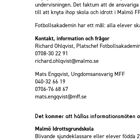
undervisningen. Det faktum att de ansvariga 
Om Malmö FF
till att knyta ihop skola och idrott i Malmö 
Fotbollsakademin har ett mål: alla elever sk
Kontakt, information och frågor
Richard Ohlqvist, Platschef Fotbollsakademi
0708-30 22 91
richard.ohlqvist@malmo.se
Mats Engqvist, Ungdomsansvarig MFF
040-32 66 19
0706-76 68 67
mats.engqvist@mff.se
Det kommer att hållas informationsmöten o
Malmö Idrottsgrundskola
Blivande sjundeklassare eller elever födda 20