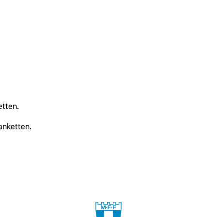
etten.
anketten.