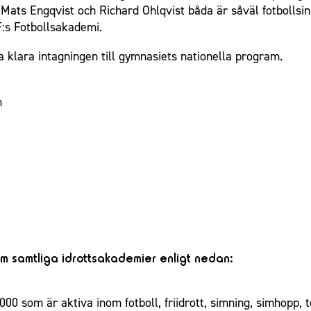
Mats Engqvist och Richard Ohlqvist båda är såväl fotbollsi
FF:s Fotbollsakademi.
a klara intagningen till gymnasiets nationella program.
n
m samtliga idrottsakademier enligt nedan:
00 som är aktiva inom fotboll, friidrott, simning, simhopp, 