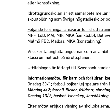
eller konståkning.
Idrottsgrundskolan är ett samarbete mellan
skolutbildning som övriga högstadieskolor oc
Följande föreningar ansvarar för idrottsträni
MFF, LdB, MAI, MIF, MKK (simklubb), Bellev
Malmö FBC, Malbas, MKK (konståkning).
Vi söker talangfulla ungdomar som är ambiti
klassrummet och på idrottsplanen.
Utbildningen är förlagd till Swedbank stadio
Informationsmöte, för barn och föräldrar, k
Onsdag 30/1
; fotboll-pojkar (ej spelare från
Måndag 4/2; fotboll-flickor, friidrott, simni
Onsdag 13/2; basket, ishockey, konståkning
Efter mötet erbjuds visning av skollokalerna.