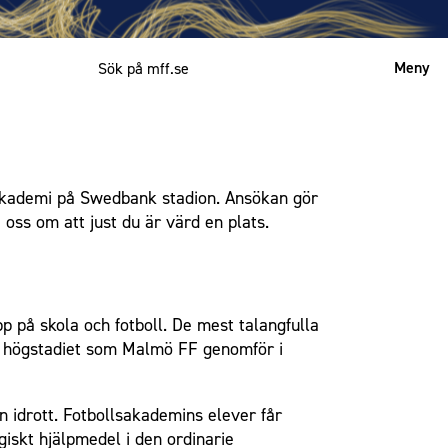
Meny
Mitt MFF
English
lsakademi på Swedbank stadion. Ansökan gör
oss om att just du är värd en plats.
p på skola och fotboll. De mest talangfulla
ör högstadiet som Malmö FF genomför i
n idrott. Fotbollsakademins elever får
giskt hjälpmedel i den ordinarie