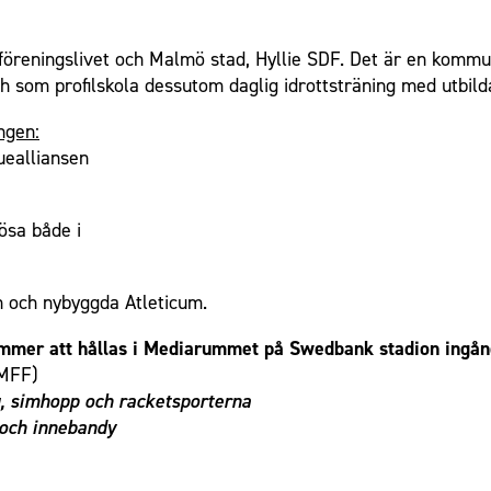
 föreningslivet och Malmö stad, Hyllie SDF. Det är en kom
h som profilskola dessutom daglig idrottsträning med utbild
ngen:
uealliansen
ösa både i
n och nybyggda Atleticum.
ommer att hållas i Mediarummet på Swedbank stadion ingång 
 MFF)
ng, simhopp och racketsporterna
 och innebandy