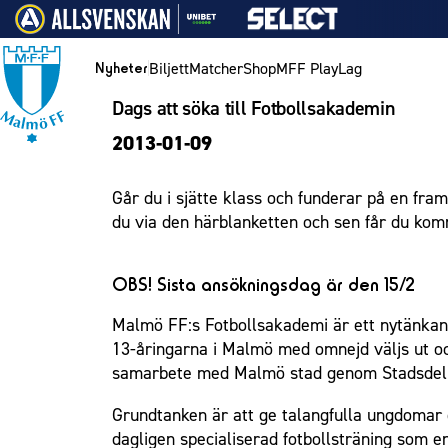
Vidare till innehållet
Biljett
Matcher
Shop
MFF Play
Lag
Nyheter
Dags att söka till Fotbollsakademin
Nyheter
Biljett
Lag
Medlemskap i Malmö FF
MFF Ungdom
Bli företagspartner
Eleda Stadion
1910 Event
Hållbarhet
Om Malmö FF
Nyheter
2013-01-09
Kalender
Årskort herr
Herrlaget
Årsmöte 2026
Sommarfotboll
Nätverket
Erics Bar & Restaurang
Fest & Event
Kontakt
Himmelsblå framtid – en match för miljön
Biljett
Årskort dam
Skånecupen
Klubbstolar
Matchdag på Eleda Stadion
Konferens
MFF i samhället
Press och media
Spelare
Går du i sjätte klass och funderar på en fr
Lag och spelare
Mitt MFF
Fotbollsskolan
Partner dam
MFF-museet & rundvandringar
Möte
Historik – herrlaget
Ledarstab
Laget för alla
du via den härblanketten och sen får du komm
Biljetter till bortamatcher
Damlaget
Fotbollsnätverket
Mässa
Historik – damlaget
Nattfotboll
Medlem
Biljettvillkor
P19
Sommarfest
Närstående organisationer
Spelare
Himmelsblå Tillsammans
Ungdom
OBS! Sista ansökningsdag är den 15/2
F19
Julshow
Policydokument
Ledarstab
Karriärakademin
Företag
Malmö FF:s Fotbollsakademi är ett nytänkande
P17
Inspiration
Personuppgiftspolicy
Grundskolefotboll mot rasismer
13-åringarna i Malmö med omnejd väljs ut oc
Eleda Stadion
F17
Vanliga frågor om 1910 Event
Skolakademier
samarbete med Malmö stad genom Stadsdel 
Malmö Trophy
Fonder
1910 Event
Grundtanken är att ge talangfulla ungdomar ö
dagligen specialiserad fotbollsträning som e
Hållbarhet