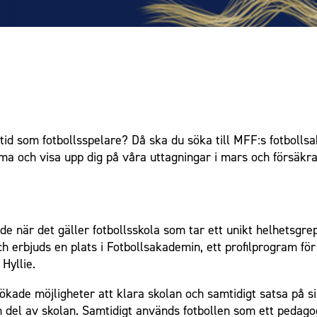
amtid som fotbollsspelare? Då ska du söka till MFF:s fotbol
a och visa upp dig på våra uttagningar i mars och försäkra 
 när det gäller fotbollsskola som tar ett unikt helhetsgrep
h erbjuds en plats i Fotbollsakademin, ett profilprogram f
Hyllie.
kade möjligheter att klara skolan och samtidigt satsa på si
n del av skolan. Samtidigt används fotbollen som ett pedago