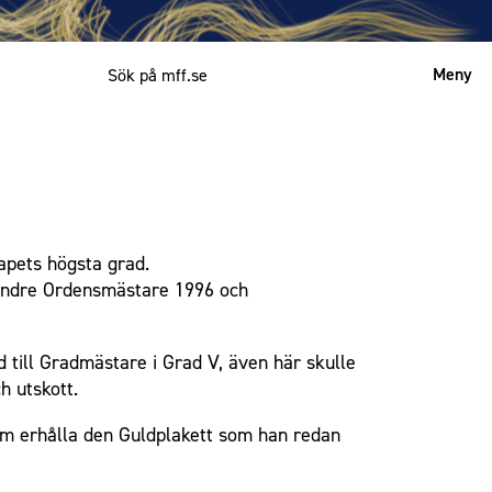
Meny
Mitt MFF
English
apets högsta grad.
 andre Ordensmästare 1996 och
d till Gradmästare i Grad V, även här skulle
h utskott.
leum erhålla den Guldplakett som han redan