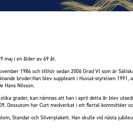
 maj i en ålder av 69 år.
ovember 1986 och tillhör sedan 2006 Grad VI som är Sällsk
tjänande broder.Han blev suppleant i Huvud-styrelsen 1991,
e Hans Nilsson.
olika grader, kan nämnas att han i april detta år blev utsed
9. Dessutom har Curt medverkat i ett flertal kommittéer oc
Diplom, Standar och Silverplakett. Han skulle vid nästa jubi