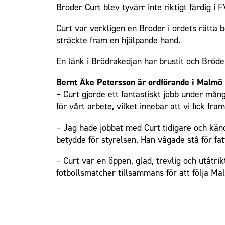
Broder Curt blev tyvärr inte riktigt färdig i
Om Malmö FF
Curt var verkligen en Broder i ordets rätta
sträckte fram en hjälpande hand.
En länk i Brödrakedjan har brustit och Bröde
Bernt Åke Petersson är ordförande i Malmö
– Curt gjorde ett fantastiskt jobb under mån
för vårt arbete, vilket innebar att vi fick fr
– Jag hade jobbat med Curt tidigare och känd
betydde för styrelsen. Han vågade stå för fat
– Curt var en öppen, glad, trevlig och utåtri
fotbollsmatcher tillsammans för att följa M