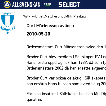
Vidare till innehållet
Biljett
Matcher
Shop
MFF Play
Lag
Nyheter
Curt Mårtensson avliden
Nyheter
Biljett
Lag
Medlemskap i Malmö FF
MFF Ungdom
Bli företagspartner
Eleda Stadion
1910 Event
Hållbarhet
Om Malmö FF
Nyheter
2010-05-20
Kalender
Årskort herr
Herrlaget
Årsmöte 2026
Sommarfotboll
Nätverket
Erics Bar & Restaurang
Fest & Event
Kontakt
Himmelsblå framtid – en match för miljön
Biljett
Årskort dam
Skånecupen
Klubbstolar
Matchdag på Eleda Stadion
Konferens
MFF i samhället
Press och media
Spelare
Ordensmästare Curt Mårtensson avled den 19
Lag och spelare
Mitt MFF
Fotbollsskolan
Partner dam
MFF-museet & rundvandringar
Möte
Historik – herrlaget
Ledarstab
Laget för alla
Biljetter till bortamatcher
Damlaget
Fotbollsnätverket
Mässa
Historik – damlaget
Nattfotboll
Broder Curt blev medlem i Sällskapet FV i n
Medlem
Hans första uppdrag fick han 1989, då som 
Biljettvillkor
P19
Sommarfest
Närstående organisationer
Spelare
Himmelsblå Tillsammans
Ungdom
Ordensmästare 2002 då han ersatte avgåend
F19
Julshow
Policydokument
Ledarstab
Karriärakademin
Företag
Broder Curt var också delaktig i Sällskapets 
P17
Inspiration
Personuppgiftspolicy
Grundskolefotboll mot rasismer
han ersätta Hans Nilsson som avled i aug 200
Eleda Stadion
F17
Vanliga frågor om 1910 Event
Skolakademier
För sina insatser i Sällskapet har han fått 
Malmö Trophy
Fonder
1910 Event
tjänat in.
Hållbarhet