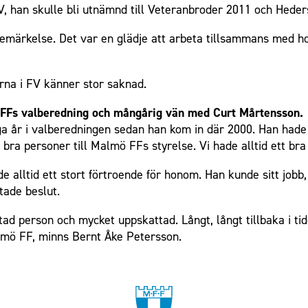
 FV, han skulle bli utnämnd till Veteranbroder 2011 och Hede
 bemärkelse. Det var en glädje att arbeta tillsammans med
rna i FV känner stor saknad.
 FFs valberedning och mångårig vän med Curt Mårtensson.
ga år i valberedningen sedan han kom in där 2000. Han hade 
am bra personer till Malmö FFs styrelse. Vi hade alltid ett br
e alltid ett stort förtroende för honom. Han kunde sitt jobb
tade beslut.
ktad person och mycket uppskattad. Långt, långt tillbaka i t
almö FF, minns Bernt Åke Petersson.