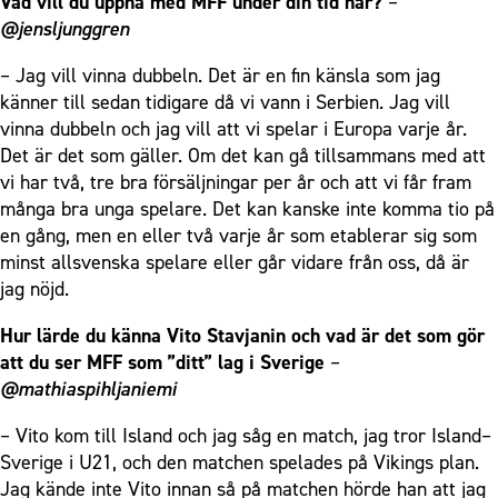
Vad vill du uppnå med MFF under din tid här?
–
@jensljunggren
– Jag vill vinna dubbeln. Det är en fin känsla som jag
känner till sedan tidigare då vi vann i Serbien. Jag vill
vinna dubbeln och jag vill att vi spelar i Europa varje år.
Det är det som gäller. Om det kan gå tillsammans med att
vi har två, tre bra försäljningar per år och att vi får fram
många bra unga spelare. Det kan kanske inte komma tio på
en gång, men en eller två varje år som etablerar sig som
minst allsvenska spelare eller går vidare från oss, då är
jag nöjd.
Hur lärde du känna Vito Stavjanin och vad är det som gör
att du ser MFF som ”ditt” lag i Sverige
–
@mathiaspihljaniemi
– Vito kom till Island och jag såg en match, jag tror Island–
Sverige i U21, och den matchen spelades på Vikings plan.
Jag kände inte Vito innan så på matchen hörde han att jag