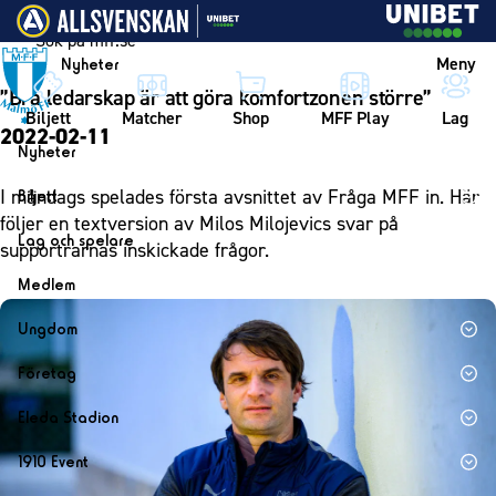
Vidare till innehållet
Meny
Nyheter
”Bra ledarskap är att göra komfortzonen större”
Biljett
Matcher
Shop
MFF Play
Lag
2022-02-11
Nyheter
Nyheter
I måndags spelades första avsnittet av Fråga MFF in. Här
Biljett
Kalender
följer en textversion av Milos Milojevics svar på
Biljett
Lag och spelare
supportrarnas inskickade frågor.
Årskort herr
Lag
Medlem
Årskort dam
Herrlaget
Medlemskap i Malmö FF
Ungdom
Mitt MFF
Spelare
Årsmöte 2026
MFF Ungdom
Biljetter till bortamatcher
Företag
Ledarstab
Sommarfotboll
Biljettvillkor
Bli företagspartner
Damlaget
Eleda Stadion
Skånecupen
Nätverket
Eleda Stadion
Spelare
1910 Event
Fotbollsskolan
Klubbstolar
Erics Bar & Restaurang
Ledarstab