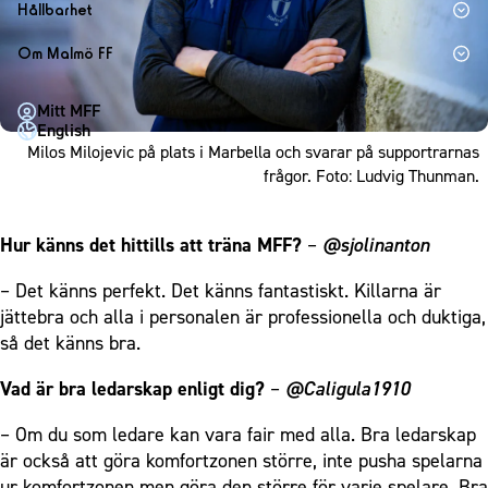
1910 Event
Fotbollsnätverket
Hållbarhet
Partner dam
Matchdag på Eleda Stadion
Fest & Event
P19
Hållbarhet
Om Malmö FF
MFF-museet & rundvandringar
Konferens
F19
Himmelsblå framtid – en match för miljön
Om Malmö FF
Möte
Mitt MFF
P17
MFF i samhället
Kontakt
English
Mässa
F17
Laget för alla
Milos Milojevic på plats i Marbella och svarar på supportrarnas
Press och media
Sommarfest
frågor. Foto: Ludvig Thunman.
Malmö Trophy
Nattfotboll
Historik – herrlaget
Julshow
Himmelsblå Tillsammans
Historik – damlaget
Hur känns det hittills att träna MFF?
–
@sjolinanton
Inspiration
Karriärakademin
Närstående organisationer
Vanliga frågor om 1910 Event
Grundskolefotboll mot rasismer
– Det känns perfekt. Det känns fantastiskt. Killarna är
Policydokument
jättebra och alla i personalen är professionella och duktiga,
Skolakademier
Personuppgiftspolicy
så det känns bra.
Fonder
Vad är bra ledarskap enligt dig?
–
@Caligula1910
– Om du som ledare kan vara fair med alla. Bra ledarskap
är också att göra komfortzonen större, inte pusha spelarna
ur komfortzonen men göra den större för varje spelare. Bra