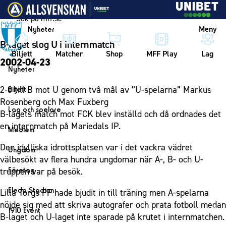
Vidare till innehållet
Meny
Nyheter
B-laget slog U i internmatch
Biljett
Matcher
Shop
MFF Play
Lag
2002-04-23
Nyheter
Nyheter
2-0 till B mot U genom två mål av ”U-spelarna” Markus
Biljett
Kalender
Rosenberg och Max Fuxberg
Biljett
Lag och spelare
B-lagets match mot FCK blev inställd och då ordnades det
Årskort herr
Lag
en internmatch på Mariedals IP.
Medlem
Årskort dam
Herrlaget
Medlemskap i Malmö FF
Den idylliska idrottsplatsen var i det vackra vädret
Ungdom
Mitt MFF
Spelare
välbesökt av flera hundra ungdomar när A-, B- och U-
Årsmöte 2026
MFF Ungdom
Biljetter till bortamatcher
Företag
truppen var på besök.
Ledarstab
Sommarfotboll
Biljettvillkor
Bli företagspartner
Damlaget
Eleda Stadion
Lilla Torgs FF hade bjudit in till träning men A-spelarna
Skånecupen
Nätverket
nöjde sig med att skriva autografer och prata fotboll medan
Eleda Stadion
Spelare
1910 Event
Fotbollsskolan
B-laget och U-laget inte sparade på krutet i internmatchen.
Klubbstolar
Erics Bar & Restaurang
Ledarstab