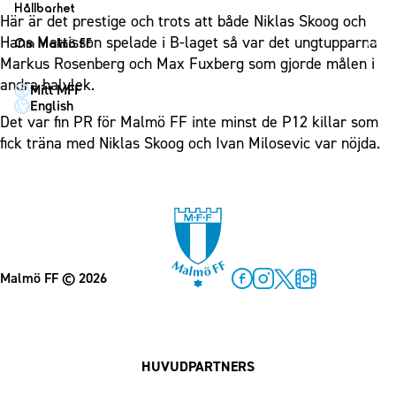
1910 Event
Fotbollsnätverket
Hållbarhet
Partner dam
Här är det prestige och trots att både Niklas Skoog och
Matchdag på Eleda Stadion
Fest & Event
P19
Hållbarhet
Hans Mattisson spelade i B-laget så var det ungtupparna
Om Malmö FF
MFF-museet & rundvandringar
Konferens
Markus Rosenberg och Max Fuxberg som gjorde målen i
F19
Himmelsblå framtid – en match för miljön
Om Malmö FF
andra halvlek.
Möte
Mitt MFF
P17
MFF i samhället
Kontakt
English
Mässa
F17
Laget för alla
Det var fin PR för Malmö FF inte minst de P12 killar som
Press och media
Sommarfest
fick träna med Niklas Skoog och Ivan Milosevic var nöjda.
Malmö Trophy
Nattfotboll
Historik – herrlaget
Julshow
Himmelsblå Tillsammans
Historik – damlaget
Inspiration
Karriärakademin
Närstående organisationer
Vanliga frågor om 1910 Event
Grundskolefotboll mot rasismer
Policydokument
Skolakademier
Personuppgiftspolicy
Malmö FF
© 2026
Fonder
Facebook
Instagram
Twitter
MFF Play
HUVUDPARTNERS