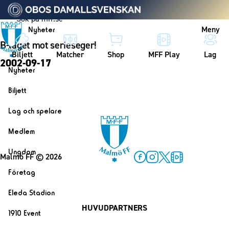
Vidare till innehållet
Meny
Nyheter
B-laget mot serieseger!
Biljett
Matcher
Shop
MFF Play
Lag
2002-09-17
Nyheter
Nyheter
Biljett
Kalender
Biljett
Lag och spelare
Årskort herr
Lag
Medlem
Årskort dam
Herrlaget
Medlemskap i Malmö FF
Ungdom
Mitt MFF
Malmö FF
© 2026
Spelare
Årsmöte 2026
MFF Ungdom
Facebook
Instagram
Twitter
MFF Play
Biljetter till bortamatcher
Företag
Ledarstab
Sommarfotboll
Biljettvillkor
Bli företagspartner
Damlaget
Eleda Stadion
Skånecupen
Nätverket
HUVUDPARTNERS
Eleda Stadion
Spelare
1910 Event
Fotbollsskolan
Klubbstolar
Erics Bar & Restaurang
Ledarstab