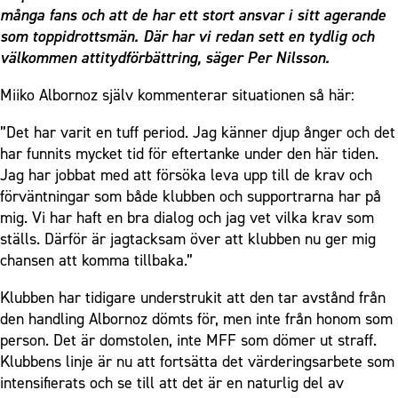
många fans och att de har ett stort ansvar i sitt agerande
som toppidrottsmän. Där har vi redan sett en tydlig och
välkommen attitydförbättring, säger
Per Nilsson
.
Miiko Albornoz själv kommenterar situationen så här:
”Det har varit en tuff period. Jag känner djup ånger och det
har funnits mycket tid för eftertanke under den här tiden.
Jag har jobbat med att försöka leva upp till de krav och
förväntningar som både klubben och supportrarna har på
mig. Vi har haft en bra dialog och jag vet vilka krav som
ställs. Därför är jagtacksam över att klubben nu ger mig
chansen att komma tillbaka.”
Klubben har tidigare understrukit att den tar avstånd från
den handling Albornoz dömts för, men inte från honom som
person. Det är domstolen, inte MFF som dömer ut straff.
Klubbens linje är nu att fortsätta det värderingsarbete som
intensifierats och se till att det är en naturlig del av