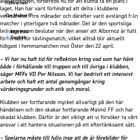
1910 Event
avstängningen, förbereds nu för att kunna ta en plats i
Fotbollsnätverket
Hållbarhet
Partner dam
Matchdag på Eleda Stadion
laget. Han har varit förhindrad att delta i klubbens
Fest & Event
P19
Hållbarhet
verksamhet i tre månader och därefter varit avstängd från
Om Malmö FF
MFF-museet & rundvandringar
Konferens
F19
Himmelsblå framtid – en match för miljön
matcher i ytterligare två månader. Det är den sportsliga
Om Malmö FF
Möte
ledningen som beslutar när den anser att Albornoz är fullt
Mitt MFF
P17
MFF i samhället
Kontakt
English
förberedd för tävlingsmatch, vilket alltså blir aktuellt
Mässa
F17
Laget för alla
Press och media
tidigast i hemmamatchen mot Öster den 22 april.
Sommarfest
Malmö Trophy
Nattfotboll
Historik – herrlaget
– Vi har nu haft tid för reflektion kring vad som har hänt
Julshow
Himmelsblå Tillsammans
Historik – damlaget
både i förhållande till truppen och till övriga i klubben,
Inspiration
Karriärakademin
säger MFFs VD
Per Nilsson
. Vi har bedrivit ett intensivt
Närstående organisationer
Vanliga frågor om 1910 Event
arbete och haft ett antal genomgångar kring
Grundskolefotboll mot rasismer
Policydokument
värderingsgrunder och etik och moral.
Skolakademier
Personuppgiftspolicy
Klubben ser fortfarande mycket allvarligt på den här
Fonder
händelsen och den skakar fortfarande Malmö FF och har
skadat klubben. Därför är det viktigt att vi försöker ta vårt
ansvar i att hantera situationen på ett eftertänksamt sätt.
– Spelarna måste till fullo inse att de är förebilder för