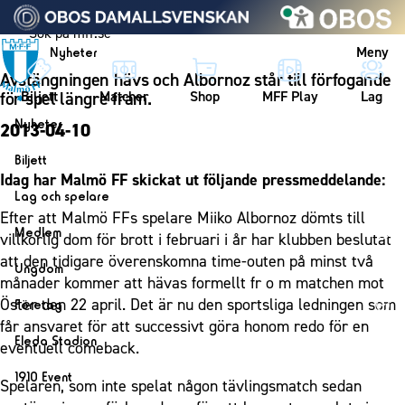
Vidare till innehållet
Meny
Nyheter
Avstängningen hävs och Albornoz står till förfogande
Biljett
Matcher
Shop
MFF Play
Lag
för spel längre fram.
Nyheter
2013-04-10
Nyheter
Biljett
Idag har Malmö FF skickat ut följande pressmeddelande:
Kalender
Biljett
Lag och spelare
Efter att Malmö FFs spelare Miiko Albornoz dömts till
Årskort herr
Lag
Medlem
villkorlig dom för brott i februari i år har klubben beslutat
Årskort dam
Herrlaget
att den tidigare överenskomna time-outen på minst två
Medlemskap i Malmö FF
Ungdom
Mitt MFF
månader
kommer att hävas formellt fr o m matchen mot
Spelare
Årsmöte 2026
MFF Ungdom
Öster den 22 april. Det är nu den sportsliga ledningen som
Biljetter till bortamatcher
Företag
Ledarstab
får ansvaret för att successivt göra honom redo för en
Sommarfotboll
Biljettvillkor
Bli företagspartner
Damlaget
Eleda Stadion
eventuell comeback.
Skånecupen
Nätverket
Eleda Stadion
Spelare
1910 Event
Fotbollsskolan
Spelaren, som inte spelat någon tävlingsmatch sedan
Klubbstolar
Erics Bar & Restaurang
Ledarstab