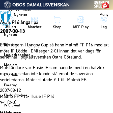
Vidare till innehållet
Meny
Nyheter
Även P16 ångar på
Biljett
Matcher
Shop
MFF Play
Lag
2007-08-13
Nyheter
Nyheter
Efter segern i Lyngby Cup så hann Malmö FF P16 med att
Biljett
Kalender
möta IF Lödde i DM(seger 2-0) innan det var dags för
Biljett
Lag och spelare
seriefinal i pojkallsvenskan Östra Götaland.
Årskort herr
Lag
Medlem
Motståndare var Husie IF som hängde med i en halvlek
Årskort dam
Herrlaget
Medlemskap i Malmö FF
men som sedan inte kunde stå emot de suveräna
Ungdom
Mitt MFF
Spelare
serieledarna. Mötet slutade 9-1 till Malmö FF.
Årsmöte 2026
MFF Ungdom
Biljetter till bortamatcher
Företag
Ledarstab
2007-08-12
Sommarfotboll
Biljettvillkor
Bli företagspartner
Damlaget
Eleda Stadion
Malmö FF P16- Husie IF P16
Skånecupen
Nätverket
9-1 (2-0)
Eleda Stadion
Spelare
1910 Event
Fotbollsskolan
Klubbstolar
Erics Bar & Restaurang
Ledarstab