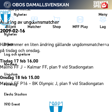
Vidare till innehållet
Meny
Nyheter
Ändring av ungdomsmatcher
Biljett
Matcher
Shop
MFF Play
Lag
2009-02-16
Nyheter
Nyheter
Här kommer en liten ändring gällande ungdomsmatcherna
Biljett
Kalender
på tisdag och onsdag.
Biljett
Lag och spelare
Årskort herr
Tisdag 17 feb 16.00
Lag
Medlem
Malmö FF J – Kalmar FF, plan 9 vid Stadiongatan
Årskort dam
Herrlaget
Medlemskap i Malmö FF
Ungdom
Mitt MFF
Onsdag 18 feb 15.00
Spelare
Årsmöte 2026
MFF Ungdom
Malmö FF P16 – BK Olympic J, plan 9 vid Stadiongatan
Biljetter till bortamatcher
Företag
Ledarstab
Sommarfotboll
Biljettvillkor
Bli företagspartner
Damlaget
Eleda Stadion
Skånecupen
Nätverket
Eleda Stadion
Spelare
1910 Event
Fotbollsskolan
Klubbstolar
Erics Bar & Restaurang
Ledarstab