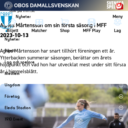
Vidare till innehållet
Meny
Nyheter
Agnes Mårtensson om sin första säsong i MFF
Biljett
Matcher
Shop
MFF Play
Lag
2023-10-13
Nyheter
Nyheter
Agnes Mårtensson har snart tillhört föreningen ett år.
Biljett
Kalender
Ytterbacken summerar säsongen, berättar om årets
Biljett
Lag och spelare
höjdpunkt och vad hon har utvecklat mest under sitt första
Årskort herr
Lag
år i himmelsblått.
Medlem
Årskort dam
Herrlaget
Medlemskap i Malmö FF
Ungdom
Mitt MFF
Spelare
Årsmöte 2026
MFF Ungdom
Biljetter till bortamatcher
Företag
Ledarstab
Sommarfotboll
Biljettvillkor
Bli företagspartner
Damlaget
Eleda Stadion
Skånecupen
Nätverket
Eleda Stadion
Spelare
1910 Event
Fotbollsskolan
Klubbstolar
Erics Bar & Restaurang
Ledarstab