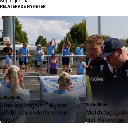
Köp biljett här
RELATERADE NYHETER
2026-08-05
Efter kvalsegern: ”Mycket
2026-08-04
glädje och endorfiner som
Matchdagsguide
flyger”
mot Vålerenga