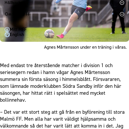
1910 Event
Fotbollsnätverket
Hållbarhet
Partner dam
Matchdag på Eleda Stadion
Fest & Event
P19
Hållbarhet
Om Malmö FF
MFF-museet & rundvandringar
Konferens
F19
Himmelsblå framtid – en match för miljön
Om Malmö FF
Möte
Mitt MFF
P17
MFF i samhället
Kontakt
English
Mässa
F17
Laget för alla
Press och media
Sommarfest
Agnes Mårtensson under en träning i våras.
Malmö Trophy
Nattfotboll
Historik – herrlaget
Julshow
Himmelsblå Tillsammans
Historik – damlaget
Inspiration
Med endast tre återstående matcher i division 1 och
Karriärakademin
Närstående organisationer
seriesegern redan i hamn vågar Agnes Mårtensson
Vanliga frågor om 1910 Event
Grundskolefotboll mot rasismer
Policydokument
summera sin första säsong i himmelsblått. Försvararen,
Skolakademier
som lämnade moderklubben Södra Sandby inför den här
Personuppgiftspolicy
säsongen, har hittat rätt i spelsättet med mycket
Fonder
bollinnehav.
– Det var ett stort steg att gå från en byförening till stora
Malmö FF. Men alla har varit väldigt hjälpsamma och
välkomnande så det har varit lätt att komma in i det. Jag