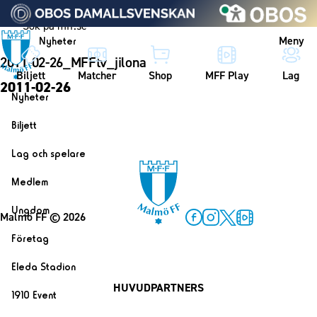
Vidare till innehållet
Meny
Nyheter
2011-02-26_MFFtv_jilona
Biljett
Matcher
Shop
MFF Play
Lag
2011-02-26
Nyheter
Nyheter
Biljett
Kalender
Biljett
Lag och spelare
Årskort herr
Lag
Medlem
Årskort dam
Herrlaget
Medlemskap i Malmö FF
Ungdom
Mitt MFF
Malmö FF
© 2026
Spelare
Årsmöte 2026
MFF Ungdom
Facebook
Instagram
Twitter
MFF Play
Biljetter till bortamatcher
Företag
Ledarstab
Sommarfotboll
Biljettvillkor
Bli företagspartner
Damlaget
Eleda Stadion
Skånecupen
Nätverket
HUVUDPARTNERS
Eleda Stadion
Spelare
1910 Event
Fotbollsskolan
Klubbstolar
Erics Bar & Restaurang
Ledarstab