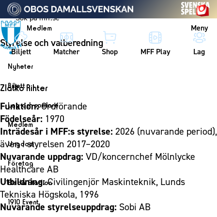
Vidare till innehållet
Meny
Medlem
Styrelse och valberedning
Biljett
Matcher
Shop
MFF Play
Lag
Nyheter
Nyheter
Biljett
Zlatko Rihter
Kalender
Biljett
Funktion:
Ordförande
Lag och spelare
Årskort herr
Födelseår:
1970
Lag
Medlem
Inträdesår i MFF:s styrelse:
2026 (nuvarande period),
Årskort dam
Herrlaget
Medlemskap i Malmö FF
även i styrelsen 2017–2020
Ungdom
Mitt MFF
Spelare
Årsmöte 2026
Nuvarande uppdrag:
VD/koncernchef Mölnlycke
MFF Ungdom
Biljetter till bortamatcher
Företag
Ledarstab
Healthcare AB
Sommarfotboll
Biljettvillkor
Bli företagspartner
Utbildning:
Civilingenjör Maskinteknik, Lunds
Damlaget
Eleda Stadion
Skånecupen
Tekniska Högskola, 1996
Nätverket
Eleda Stadion
Spelare
1910 Event
Fotbollsskolan
Nuvarande styrelseuppdrag:
Sobi AB
Klubbstolar
Erics Bar & Restaurang
Ledarstab