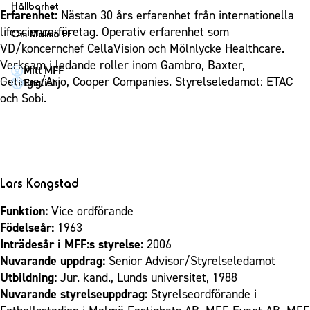
1910 Event
Fotbollsnätverket
Hållbarhet
Partner dam
Erfarenhet:
Nästan 30 års erfarenhet från internationella
Matchdag på Eleda Stadion
Fest & Event
P19
Hållbarhet
lifescience-företag. Operativ erfarenhet som
Om Malmö FF
MFF-museet & rundvandringar
Konferens
VD/koncernchef CellaVision och Mölnlycke Healthcare.
F19
Himmelsblå framtid – en match för miljön
Om Malmö FF
Verksam i ledande roller inom Gambro, Baxter,
Möte
Mitt MFF
P17
MFF i samhället
Kontakt
Getinge/Arjo, Cooper Companies. Styrelseledamot: ETAC
English
Mässa
F17
Laget för alla
och Sobi.
Press och media
Sommarfest
Malmö Trophy
Nattfotboll
Historik – herrlaget
Julshow
Himmelsblå Tillsammans
Historik – damlaget
Inspiration
Karriärakademin
Närstående organisationer
Vanliga frågor om 1910 Event
Lars Kongstad
Grundskolefotboll mot rasismer
Policydokument
Skolakademier
Funktion:
Vice ordförande
Personuppgiftspolicy
Födelseår:
1963
Fonder
Inträdesår i MFF:s styrelse:
2006
Nuvarande uppdrag:
Senior Advisor/Styrelseledamot
Utbildning:
Jur. kand., Lunds universitet, 1988
Nuvarande styrelseuppdrag:
Styrelseordförande i