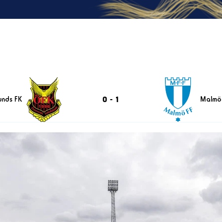
0
-
1
unds FK
Malmö