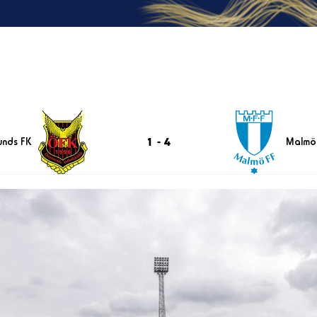
1
-
4
unds FK
Malmö