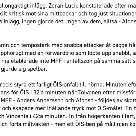
ballongaktigt inlägg. Zoran Lucic konstaterade efter 
skilt kritisk mot sina mittbackar och tog just situati
inlägg, ingen gjorde det. Ingen av dem, alltså - Afons
jämn och tempostark med snabba attacker åt bägge hål
phörligt med en forwardtrio som löpte upp snabbt, sat
 nia etablerade inte MFF i anfallszon på samma sätt s
 gjorde sig spelbar.
ecis styra ett farligt ÖIS-anfall till hörna. Minuten ef
ans för ÖIS i 32:a minuten när Toivonen efter missfö
MFF - Anders Andersson och Afonso - följdes av skott 
 och skapade mer ihållande tryck mot ÖIS-målet. En h
h Vinzents i 42:a minuten. In från högerkanten i fart, 
lrich förbi målvakten - men ett ÖIS-ben på mållinjen k