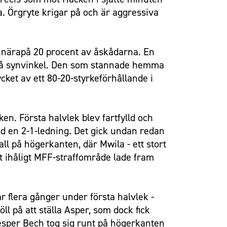
a. Örgryte krigar på och är aggressiva
e närapå 20 procent av åskådarna. En
sblå synvinkel. Den som stannade hemma
ket av ett 80-20-styrkeförhållande i
. Första halvlek blev fartfylld och
ed en 2-1-ledning. Det gick undan redan
ll på högerkanten, där Mwila - ett stort
tt ihåligt MFF-straffområde lade fram
r flera gånger under första halvlek -
ll på att ställa Asper, som dock fick
Jesper Bech tog sig runt på högerkanten