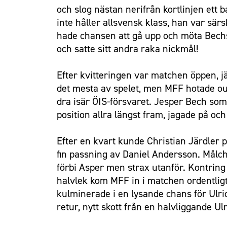
och slog nästan nerifrån kortlinjen ett 
inte håller allsvensk klass, han var sär
hade chansen att gå upp och möta Bechs 
och satte sitt andra raka nickmål!
Efter kvitteringen var matchen öppen, 
det mesta av spelet, men MFF hotade oup
dra isär ÖIS-försvaret. Jesper Bech som
position allra längst fram, jagade på och
Efter en kvart kunde Christian Järdler pr
fin passning av Daniel Andersson. Målch
förbi Asper men strax utanför. Kontring 
halvlek kom MFF in i matchen ordentligt
kulminerade i en lysande chans för Ulric
retur, nytt skott från en halvliggande U