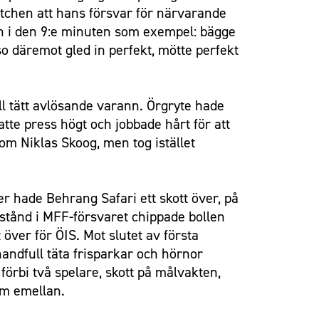
matchen att hans försvar för närvarande
onen i den 9:e minuten som exempel: bägge
o däremot gled in perfekt, mötte perfekt
l tätt avlösande varann. Örgryte hade
te press högt och jobbade hårt för att
om Niklas Skoog, men tog istället
ter hade Behrang Safari ett skott över, på
rstånd i MFF-försvaret chippade bollen
över för ÖIS. Mot slutet av första
andfull täta frisparkar och hörnor
förbi två spelare, skott på målvakten,
om emellan.