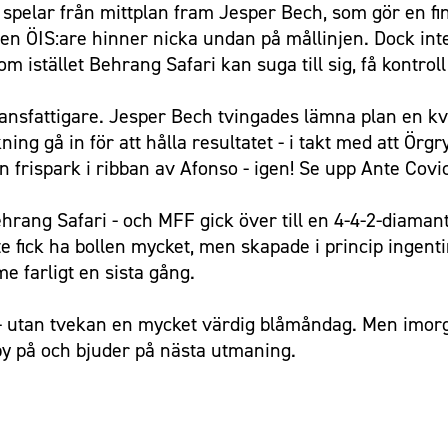
spelar från mittplan fram Jesper Bech, som gör en fin
en ÖIS:are hinner nicka undan på mållinjen. Dock inte
om istället Behrang Safari kan suga till sig, få kontroll
nsfattigare. Jesper Bech tvingades lämna plan en kvar
ning gå in för att hålla resultatet - i takt med att Örg
frispark i ribban av Afonso - igen! Se upp Ante Covic,
rang Safari - och MFF gick över till en 4-4-2-diaman
yte fick ha bollen mycket, men skapade i princip ingenti
e farligt en sista gång.
 - utan tvekan en mycket värdig blåmåndag. Men imo
 på och bjuder på nästa utmaning.