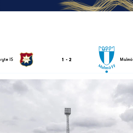
1
-
2
ryte IS
Malmö