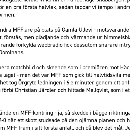
ör en bra första halvlek, sedan tappar vi tempo i andr
tormen.
undra MFF:are på plats på Gamla Ullevi - motsvarand
apet, förstås, men glädjande och värmande ur himmel
rande förkylda webbradio fick dessutom snarare intryc
. Dominans.
era matchbild och skeende som i premiären mot Häcken
laget - men det var MFF som gick till halvtidsvila m
ghet tog Örgryte ledningen i 6:e minuter genom ett anfa
 förbi Christian Järdler och hittade Mellqvist, som i e
nde en MFF-kontring - ja, så skedde i bägge riktninga
2-0 när ett skott studsade på den ojämna planen och hö
m MFF fram i sitt första anfall, och då blev det mål! 