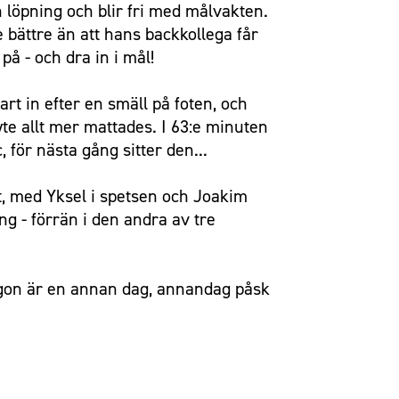
 löpning och blir fri med målvakten.
 bättre än att hans backkollega får
 på - och dra in i mål!
t in efter en smäll på foten, och
ryte allt mer mattades. I 63:e minuten
 för nästa gång sitter den...
t, med Yksel i spetsen och Joakim
ng - förrän i den andra av tre
rgon är en annan dag, annandag påsk