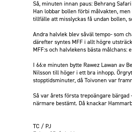
Så, minuten innan paus: Behrang Safari 
Han lobbar bollen förbi målvakten, men 
tillfälle att misslyckas få undan bollen, s
Andra halvlek blev såväl tempo- som cha
därefter syntes MFF i allt högre utsträck
MFF:s och halvlekens bästa målchans: en 
I 66:e minuten bytte Rawez Lawan av Beh
Nilsson till höger i ett bra inhopp. Örgr
stopptidsminuter, då Toivonen var framm
Så var årets första trepoängare bärgad
närmare bestämt. Då knackar Hammarby
TC / PJ