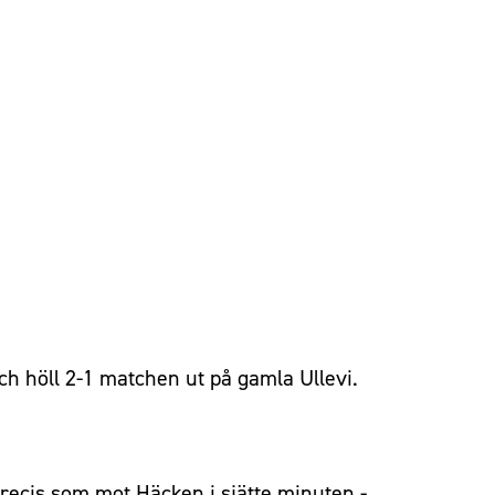
ch höll 2-1 matchen ut på gamla Ullevi.
 precis som mot Häcken i sjätte minuten -