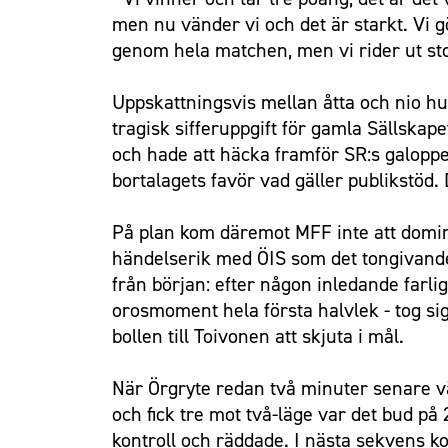
men nu vänder vi och det är starkt. Vi g
genom hela matchen, men vi rider ut s
Uppskattningsvis mellan åtta och nio h
tragisk sifferuppgift för gamla Sällsk
och hade att häcka framför SR:s galoppe
bortalagets favör vad gäller publikstöd
På plan kom däremot MFF inte att domin
händelserik med ÖIS som det tongivande 
från början: efter någon inledande farli
orosmoment hela första halvlek - tog sig
bollen till Toivonen att skjuta i mål.
När Örgryte redan två minuter senare vä
och fick tre mot två-läge var det bud på 
kontroll och räddade. I nästa sekvens ko