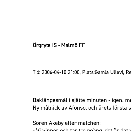
Örgryte IS - Malmö FF
Tid: 2006-04-10 21:00, Plats:Gamla Ullevi, Re
Baklängesmål i sjätte minuten - igen. m
Ny målnick av Afonso, och årets första 
Sören Åkeby efter matchen:
- Vi vinner och tar tre poäng, det är de