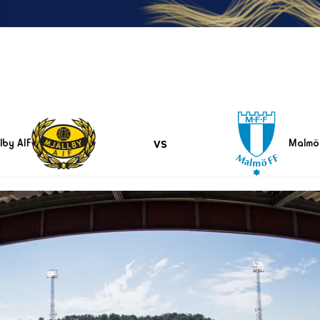
vs
lby AIF
Malmö