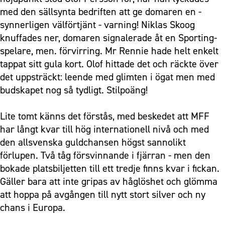
med den sällsynta bedriften att ge domaren en -
synnerligen välförtjänt - varning! Niklas Skoog
knuffades ner, domaren signalerade åt en Sporting-
spelare, men. förvirring. Mr Rennie hade helt enkelt
tappat sitt gula kort. Olof hittade det och räckte över
det uppsträckt: leende med glimten i ögat men med
budskapet nog så tydligt. Stilpoäng!
Lite tomt känns det förstås, med beskedet att MFF
har långt kvar till hög internationell nivå och med
den allsvenska guldchansen högst sannolikt
förlupen. Två tåg försvinnande i fjärran - men den
bokade platsbiljetten till ett tredje finns kvar i fickan.
Gäller bara att inte gripas av håglöshet och glömma
att hoppa på avgången till nytt stort silver och ny
chans i Europa.