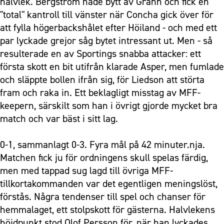
halvlek. Bergström hade bytt av Grahn och fick en
"total" kantroll till vänster när Concha gick över för
att fylla högerbackshålet efter Höiland - och med ett
par lyckade grejor såg bytet intressant ut. Men - så
resulterade en av Sportings snabba attacker: ett
första skott en bit utifrån klarade Asper, men fumlade
och släppte bollen ifrån sig, för Liedson att störta
fram och raka in. Ett beklagligt misstag av MFF-
keepern, särskilt som han i övrigt gjorde mycket bra
match och var bäst i sitt lag.
0-1, sammanlagt 0-3. Fyra mål på 42 minuter.nja.
Matchen fick ju för ordningens skull spelas färdig,
men med tappad sug lagd till övriga MFF-
tillkortakommanden var det egentligen meningslöst,
förstås. Några tendenser till spel och chanser för
hemmalaget, ett stolpskott för gästerna. Halvlekens
höjdpunkt stod Olof Persson för, när han lyckades