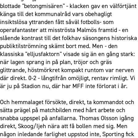
blottade "betongmisären" - klacken gav en välförtjänt
känga till det kommunalråd vars obehagligt
insiktslösa yttranden fått såväl fotbolls- som
operafantaster att misströsta Malmös framtid - en
slående kontrast till det folkhav säsongens historiska
publiktilströmning skämt bort med. Men - den
klassiska "elljusfaktorn" visade sig än en gång stark:
när lagen sprang in på plan, tröjor och gräs
glittrande, höstmörkret kompakt runtom var nerven
där direkt. 0-2 - långtifrån omöjligt, rentav rimligt. Vi
är ju på Stadion nu, där har MFF inte förlorat i år.
Och hemmalaget försökte, direkt, ta kommandot och
sätta prägel på matchbilden med hårt arbete och
snabba uppspel på anfallarna. Thomas Olsson igång
direkt, Skoog/Ijeh nära att få bollen med sig. Men
någon inledande farlighet uppstod inte, Sporting fick