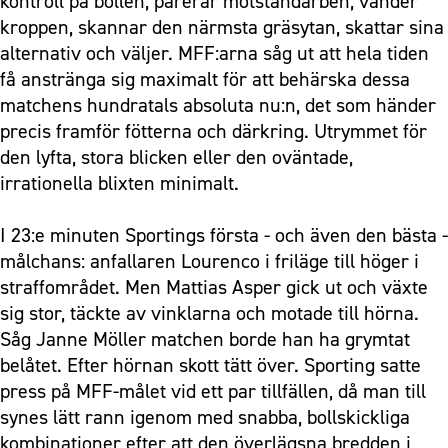
kontroll på bollen, parerar motståndarben, vänder
kroppen, skannar den närmsta gräsytan, skattar sina
alternativ och väljer. MFF:arna såg ut att hela tiden
få anstränga sig maximalt för att behärska dessa
matchens hundratals absoluta nu:n, det som händer
precis framför fötterna och därkring. Utrymmet för
den lyfta, stora blicken eller den oväntade,
irrationella blixten minimalt.
I 23:e minuten Sportings första - och även den bästa -
målchans: anfallaren Lourenco i friläge till höger i
straffområdet. Men Mattias Asper gick ut och växte
sig stor, täckte av vinklarna och motade till hörna.
Såg Janne Möller matchen borde han ha grymtat
belåtet. Efter hörnan skott tätt över. Sporting satte
press på MFF-målet vid ett par tillfällen, då man till
synes lätt rann igenom med snabba, bollskickliga
kombinationer efter att den överlägsna bredden i