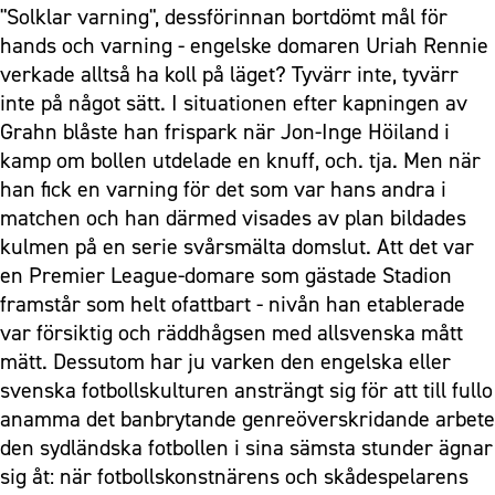
"Solklar varning", dessförinnan bortdömt mål för
hands och varning - engelske domaren Uriah Rennie
verkade alltså ha koll på läget? Tyvärr inte, tyvärr
inte på något sätt. I situationen efter kapningen av
Grahn blåste han frispark när Jon-Inge Höiland i
kamp om bollen utdelade en knuff, och. tja. Men när
han fick en varning för det som var hans andra i
matchen och han därmed visades av plan bildades
kulmen på en serie svårsmälta domslut. Att det var
en Premier League-domare som gästade Stadion
framstår som helt ofattbart - nivån han etablerade
var försiktig och räddhågsen med allsvenska mått
mätt. Dessutom har ju varken den engelska eller
svenska fotbollskulturen ansträngt sig för att till fullo
anamma det banbrytande genreöverskridande arbete
den sydländska fotbollen i sina sämsta stunder ägnar
sig åt: när fotbollskonstnärens och skådespelarens