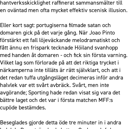
hantverksskicklighet raffinerat sammansmälter till
en oväntad men ofta mycket effektiv scenisk illusion.
Eller kort sagt: portugiserna filmade satan och
domaren gick på det varje gång. När Joao Pinto
förstärkt ett fall löjeväckande melodramatiskt och
fått ännu en frispark tecknade Höiland svanhopp
med handen åt domaren - och fick sin första varning.
Vilket lag som förlorade på att det riktiga trycket i
närkamperna inte tilläts är rätt självklart, och att i
det redan tuffa utgångsläget decimeras inför andra
halvlek var ett svårt avbräck. Svårt, men inte
avgörande; Sporting hade redan visat sig vara det
bättre laget och det var i första matchen MFF:s
cupöde bestämdes.
Beseglades gjorde detta öde tre minuter in i andra