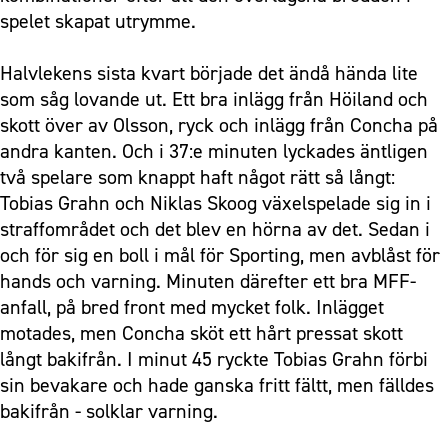
spelet skapat utrymme.
Halvlekens sista kvart började det ändå hända lite
som såg lovande ut. Ett bra inlägg från Höiland och
skott över av Olsson, ryck och inlägg från Concha på
andra kanten. Och i 37:e minuten lyckades äntligen
två spelare som knappt haft något rätt så långt:
Tobias Grahn och Niklas Skoog växelspelade sig in i
straffområdet och det blev en hörna av det. Sedan i
och för sig en boll i mål för Sporting, men avblåst för
hands och varning. Minuten därefter ett bra MFF-
anfall, på bred front med mycket folk. Inlägget
motades, men Concha sköt ett hårt pressat skott
långt bakifrån. I minut 45 ryckte Tobias Grahn förbi
sin bevakare och hade ganska fritt fältt, men fälldes
bakifrån - solklar varning.