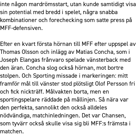
inte någon mardrömsstart, utan kunde samtidigt visa
sin potential med bredd i spelet, några snabba
kombinationer och forechecking som satte press på
MFF-defensiven.
Efter en kvart första hörnan till MFF efter uppspel av
Thomas Olsson och inlägg av Matias Concha, som i
Joseph Elangas frånvaro spelade vänsterback med
den äran. Concha slog också hörnan, mot bortre
stolpen. Och Sporting missade i markeringen: mitt
framför mål till vänster stod plötsligt Olof Persson fri
och fick nickträff. Målvakten borta, men en
sportingspelare räddade på mållinjen. Så nära var
den perfekta, sannolikt den också alldeles
nödvändiga, matchinledningen. Det var Chansen,
som tyvärr också skulle visa sig bli MFF:s främsta i
matchen.