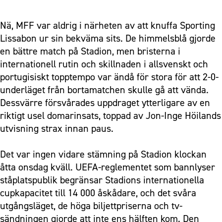
Nä, MFF var aldrig i närheten av att knuffa Sporting
Lissabon ur sin bekväma sits. De himmelsblå gjorde
en bättre match på Stadion, men bristerna i
internationell rutin och skillnaden i allsvenskt och
portugisiskt topptempo var ändå för stora för att 2-0-
underläget från bortamatchen skulle gå att vända.
Dessvärre försvårades uppdraget ytterligare av en
riktigt usel domarinsats, toppad av Jon-Inge Höilands
utvisning strax innan paus.
Det var ingen vidare stämning på Stadion klockan
åtta onsdag kväll. UEFA-reglementet som bannlyser
ståplatspublik begränsar Stadions internationella
cupkapacitet till 14 000 åskådare, och det svåra
utgångsläget, de höga biljettpriserna och tv-
sändningen gjorde att inte ens hälften kom. Den