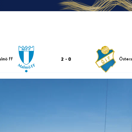
2
-
0
lmö FF
Östers