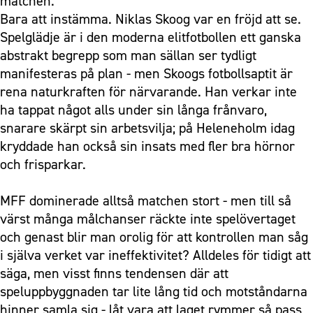
matchen.
Bara att instämma. Niklas Skoog var en fröjd att se.
Spelglädje är i den moderna elitfotbollen ett ganska
abstrakt begrepp som man sällan ser tydligt
manifesteras på plan - men Skoogs fotbollsaptit är
rena naturkraften för närvarande. Han verkar inte
ha tappat något alls under sin långa frånvaro,
snarare skärpt sin arbetsvilja; på Heleneholm idag
kryddade han också sin insats med fler bra hörnor
och frisparkar.
MFF dominerade alltså matchen stort - men till så
värst många målchanser räckte inte spelövertaget
och genast blir man orolig för att kontrollen man såg
i själva verket var ineffektivitet? Alldeles för tidigt att
säga, men visst finns tendensen där att
speluppbyggnaden tar lite lång tid och motståndarna
hinner samla sig - låt vara att laget rymmer så pass