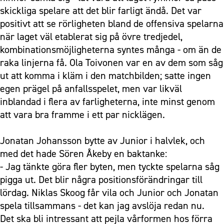
skickliga spelare att det blir farligt ändå. Det var
positivt att se rörligheten bland de offensiva spelarna
när laget väl etablerat sig på övre tredjedel,
kombinationsmöjligheterna syntes många - om än de
raka linjerna få. Ola Toivonen var en av dem som såg
ut att komma i kläm i den matchbilden; satte ingen
egen prägel på anfallsspelet, men var likväl
inblandad i flera av farligheterna, inte minst genom
att vara bra framme i ett par nicklägen.
Jonatan Johansson bytte av Junior i halvlek, och
med det hade Sören Åkeby en baktanke:
- Jag tänkte göra fler byten, men tyckte spelarna såg
pigga ut. Det blir några positionsförändringar till
lördag. Niklas Skoog får vila och Junior och Jonatan
spela tillsammans - det kan jag avslöja redan nu.
Det ska bli intressant att pejla vårformen hos förra