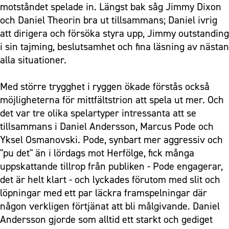
motståndet spelade in. Längst bak såg Jimmy Dixon
och Daniel Theorin bra ut tillsammans; Daniel ivrig
att dirigera och försöka styra upp, Jimmy outstanding
i sin tajming, beslutsamhet och fina läsning av nästan
alla situationer.
Med större trygghet i ryggen ökade förstås också
möjligheterna för mittfältstrion att spela ut mer. Och
det var tre olika spelartyper intressanta att se
tillsammans i Daniel Andersson, Marcus Pode och
Yksel Osmanovski. Pode, synbart mer aggressiv och
"pu det" än i lördags mot Herfölge, fick många
uppskattande tillrop från publiken - Pode engagerar,
det är helt klart - och lyckades förutom med slit och
löpningar med ett par läckra framspelningar där
någon verkligen förtjänat att bli målgivande. Daniel
Andersson gjorde som alltid ett starkt och gediget