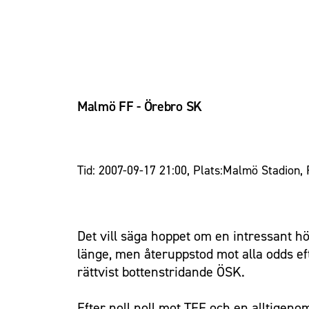
Malmö FF - Örebro SK
Tid: 2007-09-17 21:00, Plats:Malmö Stadion, 
Det vill säga hoppet om en intressant hö
länge, men återuppstod mot alla odds ef
rättvist bottenstridande ÖSK.
Efter noll noll mot TFF och en alltigen