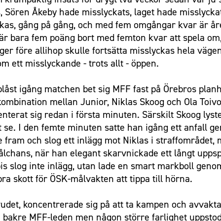
, Sören Åkeby hade misslyckats, laget hade misslyckat
kas, gång på gång, och med fem omgångar kvar är årets
et är bara fem poäng bort med femton kvar att spela 
gger före allihop skulle fortsätta misslyckas hela vägen
om ett misslyckande - trots allt - öppen.
låst igång matchen bet sig MFF fast på Örebros planha
 kombination mellan Junior, Niklas Skoog och Ola Toi
rat sig redan i första minuten. Särskilt Skoog lyste i
t se. I den femte minuten satte han igång ett anfall ge
pte fram och slog ett inlägg mot Niklas i straffområde
chans, när han elegant skarvnickade ett långt uppspel
Babis slog inte inlägg, utan lade en smart markboll geno
 bra skott för ÖSK-målvakten att tippa till hörna.
udet, koncentrerade sig på att ta kampen och avvakta
 de bakre MFF-leden men någon större farlighet uppstod a