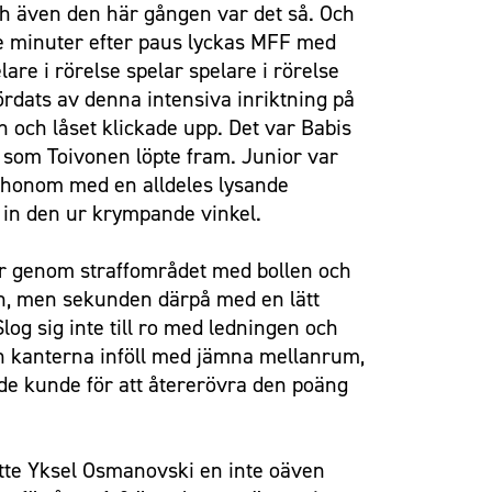
och även den här gången var det så. Och
Tre minuter efter paus lyckas MFF med
lare i rörelse spelar spelare i rörelse
rdats av denna intensiva inriktning på
 och låset klickade upp. Det var Babis
r som Toivonen löpte fram. Junior var
e honom med en alldeles lysande
 in den ur krympande vinkel.
ger genom straffområdet med bollen och
 än, men sekunden därpå med en lätt
Slog sig inte till ro med ledningen och
rån kanterna inföll med jämna mellanrum,
 de kunde för att återerövra den poäng
nbytte Yksel Osmanovski en inte oäven