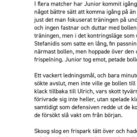
I flera matcher har Junior kommit igång 
något bättre sätt att komma igång på än 
just det man fokuserat träningen på under
och ingen fastnar och duttar med bollen
träningen, men i det kontringsläge som 
Stefanidis som satte en lång, fin passni
närmast bollen, men hoppade över den o
frispelning. Junior tog emot, petade bo
Ett vackert ledningsmål, och bara minu
sökte avslut, men inte ville ge bollen t
klack tillbaka till Ulrich, vars skott tyv
förivrade sig inte heller, utan spelade 
samtidigt som defensiven redde ut de ko
de försökt slå vakt om från början.
Skoog slog en frispark tätt över och hade