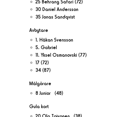
25 Behrang Safari
(72)
30 Daniel Andersson
35 Jonas Sandqvist
Avbytare
1. Håkan Svensson
5. Gabriel
11. Yksel Osmanovski
(77)
17
(72)
34
(87)
Målgörare
8 Junior (48)
Gula kort
20 Ola Toivonen (38)