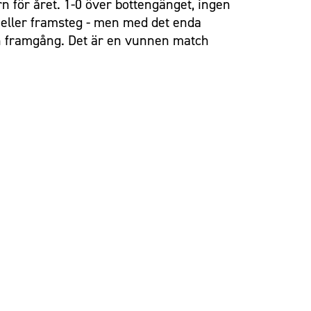
för året. 1-0 över bottengänget, ingen
eller framsteg - men med det enda
s en framgång. Det är en vunnen match