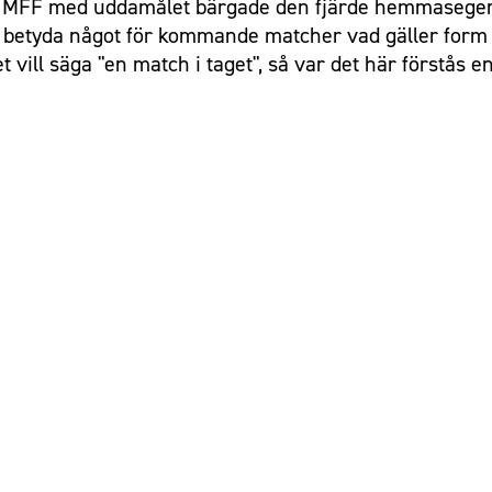
h MFF med uddamålet bärgade den fjärde hemmasegern 
 betyda något för kommande matcher vad gäller form 
det vill säga "en match i taget", så var det här förstå