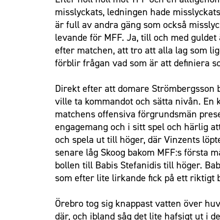
misslyckats, ledningen hade misslyckats
är full av andra gäng som också misslyc
levande för MFF. Ja, till och med guld
efter matchen, att tro att alla lag som li
förblir frågan vad som är att definiera s
Direkt efter att domare Strömbergsson b
ville ta kommandot och sätta nivån. En
matchens offensiva förgrundsmän presente
engagemang och i sitt spel och härlig at
och spela ut till höger, där Vinzents lö
senare låg Skoog bakom MFF:s första mål
bollen till Babis Stefanidis till höger. 
som efter lite lirkande fick på ett riktigt
Örebro tog sig knappast vatten över huv
där, och ibland såg det lite hafsigt ut i