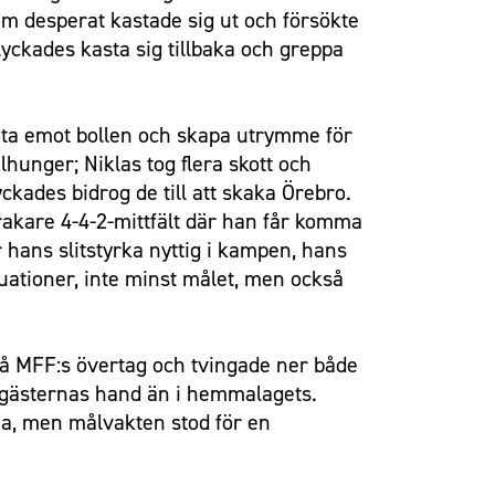
som desperat kastade sig ut och försökte
yckades kasta sig tillbaka och greppa
t ta emot bollen och skapa utrymme för
hunger; Niklas tog flera skott och
yckades bidrog de till att skaka Örebro.
t rakare 4-4-2-mittfält där han får komma
 hans slitstyrka nyttig i kampen, hans
tuationer, inte minst målet, men också
på MFF:s övertag och tvingade ner både
i gästernas hand än i hemmalagets.
na, men målvakten stod för en