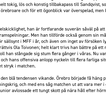
t tokig, lös och konstig tillbakapass till Sandqvist, 
rebroare och för ett ögonblick var överspelad, men l
pelskicklighet, han är fortfarande suverän såväl på at
framspelningar. Men han tillförde också genom sin mål
för sällsynt i MFF i år, och även om inget av försöken l
rättvis Ola Toivonen; helt klart trivs han bättre på et
ll han stångade sig stum flera gånger i våras. Nu var
ch hans offensiva anlopp nyckeln till flera farliga si
ket stryk i matchen.
r den blå tendensen vikande. Örebro började få häng 
lningskrig, och med ens såg matchen ut att vara mer 
nior avlossade ett tungt skott på nära håll efter hör