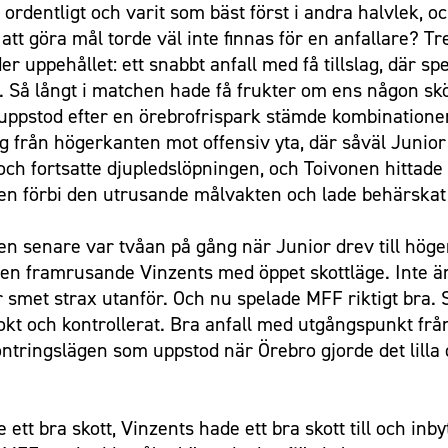
ordentligt och varit som bäst först i andra halvlek, 
att göra mål torde väl inte finnas för en anfallare? 
 uppehållet: ett snabbt anfall med få tillslag, där spe
. Så långt i matchen hade få frukter om ens någon skö
uppstod efter en örebrofrispark stämde kombinationen
ng från högerkanten mot offensiv yta, där såväl Junio
ch fortsatte djupledslöpningen, och Toivonen hittad
llen förbi den utrusande målvakten och lade behärskat
ten senare var tvåan på gång när Junior drev till hö
ill en framrusande Vinzents med öppet skottläge. Inte
ärr smet strax utanför. Och nu spelade MFF riktigt bra. 
klokt och kontrollerat. Bra anfall med utgångspunkt f
ntringslägen som uppstod när Örebro gjorde det lilla
 ett bra skott, Vinzents hade ett bra skott till och i