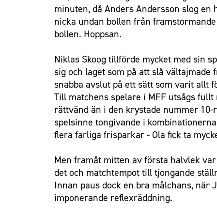
minuten, då Anders Andersson slog en hel
nicka undan bollen från framstormande ö
bollen. Hoppsan.
Niklas Skoog tillförde mycket med sin s
sig och laget som på att slå vältajmade 
snabba avslut på ett sätt som varit allt 
Till matchens spelare i MFF utsågs fullt 
rättvänd än i den krystade nummer 10-ro
spelsinne tongivande i kombinationerna o
flera farliga frisparkar - Ola fick ta myc
Men framåt mitten av första halvlek va
det och matchtempot till tjongande stäl
Innan paus dock en bra målchans, när Ju
imponerande reflexräddning.