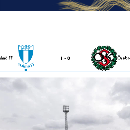
1
-
0
lmö FF
Örebr