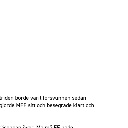
pstriden borde varit försvunnen sedan
gjorde MFF sitt och besegrade klart och
ju säsongen över. Malmö FF hade