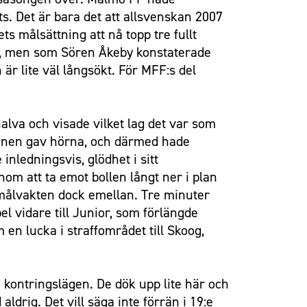
s. Det är bara det att allsvenskan 2007
 målsättning att nå topp tre fullt
om, men som Sören Åkeby konstaterade
 är lite väl långsökt. För MFF:s del
lva och visade vilket lag det var som
vonen gav hörna, och därmed hade
nledningsvis, glödhet i sitt
nom att ta emot bollen långt ner i plan
t, målvakten dock emellan. Tre minuter
 vidare till Junior, som förlängde
m en lucka i straffområdet till Skoog,
 kontringslägen. De dök upp lite här och
ldrig. Det vill säga inte förrän i 19:e