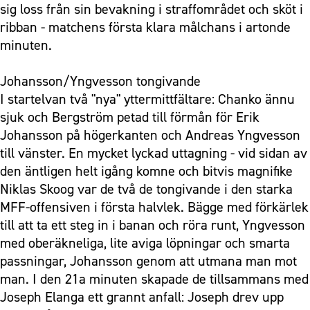
sig loss från sin bevakning i straffområdet och sköt i
ribban - matchens första klara målchans i artonde
minuten.
Johansson/Yngvesson tongivande
I startelvan två "nya" yttermittfältare: Chanko ännu
sjuk och Bergström petad till förmån för Erik
Johansson på högerkanten och Andreas Yngvesson
till vänster. En mycket lyckad uttagning - vid sidan av
den äntligen helt igång komne och bitvis magnifike
Niklas Skoog var de två de tongivande i den starka
MFF-offensiven i första halvlek. Bägge med förkärlek
till att ta ett steg in i banan och röra runt, Yngvesson
med oberäkneliga, lite aviga löpningar och smarta
passningar, Johansson genom att utmana man mot
man. I den 21a minuten skapade de tillsammans med
Joseph Elanga ett grannt anfall: Joseph drev upp