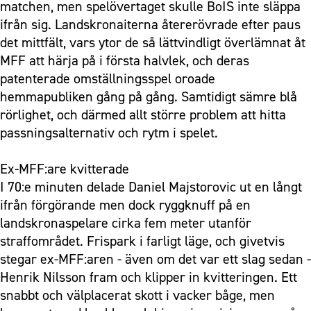
matchen, men spelövertaget skulle BoIS inte släppa
ifrån sig. Landskronaiterna återerövrade efter paus
det mittfält, vars ytor de så lättvindligt överlämnat åt
MFF att härja på i första halvlek, och deras
patenterade omställningsspel oroade
hemmapubliken gång på gång. Samtidigt sämre blå
rörlighet, och därmed allt större problem att hitta
passningsalternativ och rytm i spelet.
Ex-MFF:are kvitterade
I 70:e minuten delade Daniel Majstorovic ut en långt
ifrån förgörande men dock ryggknuff på en
landskronaspelare cirka fem meter utanför
straffområdet. Frispark i farligt läge, och givetvis
stegar ex-MFF:aren - även om det var ett slag sedan -
Henrik Nilsson fram och klipper in kvitteringen. Ett
snabbt och välplacerat skott i vacker båge, men