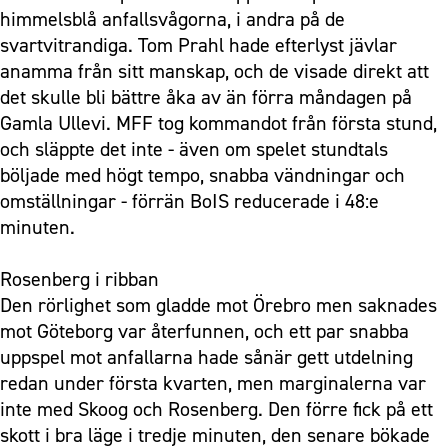
himmelsblå anfallsvågorna, i andra på de
svartvitrandiga. Tom Prahl hade efterlyst jävlar
anamma från sitt manskap, och de visade direkt att
det skulle bli bättre åka av än förra måndagen på
Gamla Ullevi. MFF tog kommandot från första stund,
och släppte det inte - även om spelet stundtals
böljade med högt tempo, snabba vändningar och
omställningar - förrän BoIS reducerade i 48:e
minuten.
Rosenberg i ribban
Den rörlighet som gladde mot Örebro men saknades
mot Göteborg var återfunnen, och ett par snabba
uppspel mot anfallarna hade sånär gett utdelning
redan under första kvarten, men marginalerna var
inte med Skoog och Rosenberg. Den förre fick på ett
skott i bra läge i tredje minuten, den senare bökade