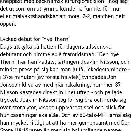
knappast med beckhamsk kirurgiprecision - nog såg
det ut som om utrymme kunde ha funnits för mur
eller målvaktshandskar att mota. 2-2, matchen helt
öppen.
Lyckad debut för "nye Thern"
Dags att lyfta på hatten för dagens allsvenska
debutant och himmelsblå framtidsman. "Den nye
Thern" har han kallats, lärlingen Joakim Nilsson, och
mindre press på sig kan man ju få. Ickedestomindre -
i 37:e minuten (av första halvlek) tvingades Jon
Jönsson kliva av med hjärnskakning, nummer 37
Nilsson kastades direkt in i hetluften - och pallade
trycket. Joakim Nilsson tog för sig bra och rörde sig
över stora ytor, visade upp vårdat spel och blick för
hur passningar ska slås. Och av 80-tals-MFF:arna såg
han mycket riktigt ut att ha mer gemensamt med Den
Store Härföraren än med sin bolltrollande namne.