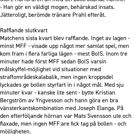
- Han gör en väldigt mogen, behärskad insats.
Jätteroligt, berömde tränare Prahl efteråt.
Rafflande slutkvart
Matchens sista kvart blev rafflande. Inget av lagen -
minst MFF - visade upp något mer samlat spel, men
kom fram i flera farliga lägen - mest BoIS. Inom tre
minuter hade först MFF sedan BoIS varsin
målskyffel-möjlighet vid situationer med
straffområdeskalabalik, men ingen kroppsdel
lyckades ge bollen styrfart in i något mål. Med sju
minuter kvar - kanske lite sent - bytte Kristian
Bergström av Yngvesson och hann göra en bra
vänsterkantskombination med Joseph Elanga. På
den efterföljande hörnan var Mats Svensson ute och
flaxade, men ingen MFF:are fick tag på bollen - och
möjligheten.