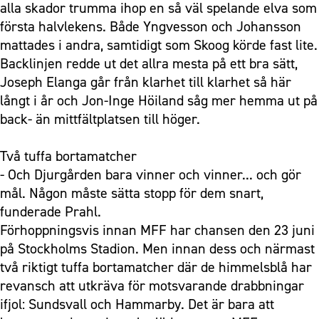
alla skador trumma ihop en så väl spelande elva som
första halvlekens. Både Yngvesson och Johansson
mattades i andra, samtidigt som Skoog körde fast lite.
Backlinjen redde ut det allra mesta på ett bra sätt,
Joseph Elanga går från klarhet till klarhet så här
långt i år och Jon-Inge Höiland såg mer hemma ut på
back- än mittfältplatsen till höger.
Två tuffa bortamatcher
- Och Djurgården bara vinner och vinner... och gör
mål. Någon måste sätta stopp för dem snart,
funderade Prahl.
Förhoppningsvis innan MFF har chansen den 23 juni
på Stockholms Stadion. Men innan dess och närmast
två riktigt tuffa bortamatcher där de himmelsblå har
revansch att utkräva för motsvarande drabbningar
ifjol: Sundsvall och Hammarby. Det är bara att