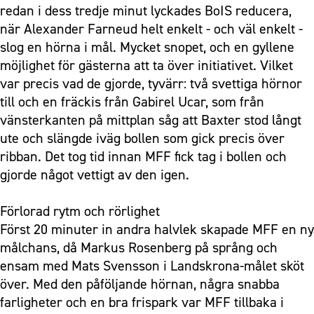
redan i dess tredje minut lyckades BoIS reducera,
när Alexander Farneud helt enkelt - och väl enkelt -
slog en hörna i mål. Mycket snopet, och en gyllene
möjlighet för gästerna att ta över initiativet. Vilket
var precis vad de gjorde, tyvärr: två svettiga hörnor
till och en fräckis från Gabirel Ucar, som från
vänsterkanten på mittplan såg att Baxter stod långt
ute och slängde iväg bollen som gick precis över
ribban. Det tog tid innan MFF fick tag i bollen och
gjorde något vettigt av den igen.
Förlorad rytm och rörlighet
Först 20 minuter in andra halvlek skapade MFF en ny
målchans, då Markus Rosenberg på språng och
ensam med Mats Svensson i Landskrona-målet sköt
över. Med den påföljande hörnan, några snabba
farligheter och en bra frispark var MFF tillbaka i