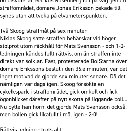
omdiskuterat: Markus Rosenberg föll på väg genom
straffområdet, domare Jonas Eriksson pekade till
synes utan att tveka på elvameterspunkten.
Två Skoog-straffmål på sex minuter
Niklas Skoog satte straffen behärskat vid höger
stolprot utom räckhåll för Mats Svensson - och 1-0-
ledningen kändes fullt rättvis, om än straffen inte
direkt var solklar. Fast, protesterade BoIS:arna över
domare Erikssons beslut i den 36:e minuten, var det
inget mot vad de gjorde sex minuter senare. Då det
nämligen var dags igen. Skoog försökte en
cykelkspark i straffområdet, gick omkull och fick
ögonblicket därefter på nytt skotta på liggande boll...
Nu bytte han hörn, det gjorde Mats Svensson också,
men bollen gick likafullt i mål igen - 2-0!
Rättvis ledning - trots allt