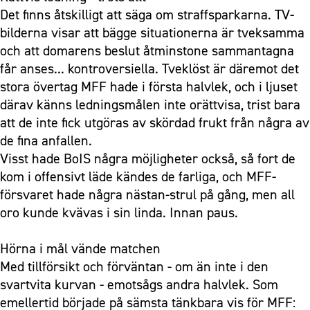
Det finns åtskilligt att säga om straffsparkarna. TV-
bilderna visar att bägge situationerna är tveksamma
och att domarens beslut åtminstone sammantagna
får anses... kontroversiella. Tveklöst är däremot det
stora övertag MFF hade i första halvlek, och i ljuset
därav känns ledningsmålen inte orättvisa, trist bara
att de inte fick utgöras av skördad frukt från några av
de fina anfallen.
Visst hade BoIS några möjligheter också, så fort de
kom i offensivt läde kändes de farliga, och MFF-
försvaret hade några nästan-strul på gång, men all
oro kunde kvävas i sin linda. Innan paus.
Hörna i mål vände matchen
Med tillförsikt och förväntan - om än inte i den
svartvita kurvan - emotsågs andra halvlek. Som
emellertid började på sämsta tänkbara vis för MFF: