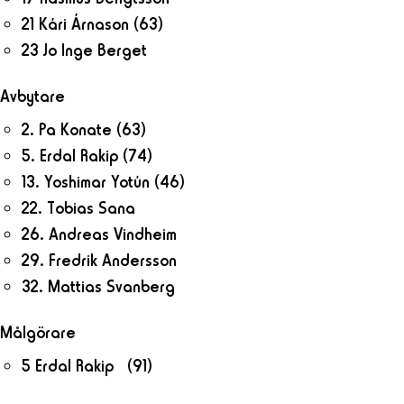
21 Kári Árnason
(63)
23 Jo Inge Berget
Avbytare
2. Pa Konate
(63)
5. Erdal Rakip
(74)
13. Yoshimar Yotún
(46)
22. Tobias Sana
26. Andreas Vindheim
29. Fredrik Andersson
32. Mattias Svanberg
Målgörare
5 Erdal Rakip (91)