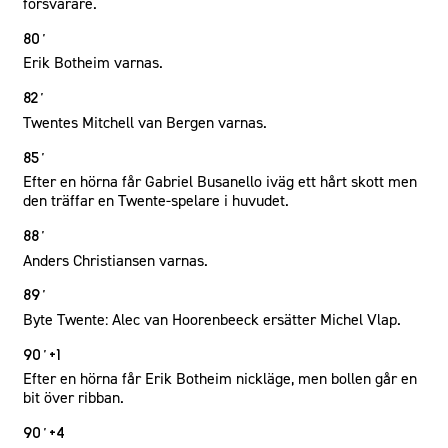
försvarare.
80´
Erik Botheim varnas.
82´
Twentes Mitchell van Bergen varnas.
85´
Efter en hörna får Gabriel Busanello iväg ett hårt skott men
den träffar en Twente-spelare i huvudet.
88´
Anders Christiansen varnas.
89´
Byte Twente: Alec van Hoorenbeeck ersätter Michel Vlap.
90´+1
Efter en hörna får Erik Botheim nickläge, men bollen går en
bit över ribban.
90´+4