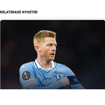
RELATERADE NYHETER
2025-01-23
AC: ”Vi gör många bra saker”