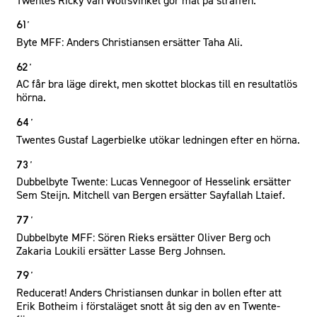
Twentes Ricky van Wolfsvinkel gör mål på straffen.
61´
Byte MFF: Anders Christiansen ersätter Taha Ali.
62´
AC får bra läge direkt, men skottet blockas till en resultatlös
hörna.
64´
Twentes Gustaf Lagerbielke utökar ledningen efter en hörna.
73´
Dubbelbyte Twente: Lucas Vennegoor of Hesselink ersätter
Sem Steijn. Mitchell van Bergen ersätter Sayfallah Ltaief.
77´
Dubbelbyte MFF: Sören Rieks ersätter Oliver Berg och
Zakaria Loukili ersätter Lasse Berg Johnsen.
79´
Reducerat! Anders Christiansen dunkar in bollen efter att
Erik Botheim i förstaläget snott åt sig den av en Twente-