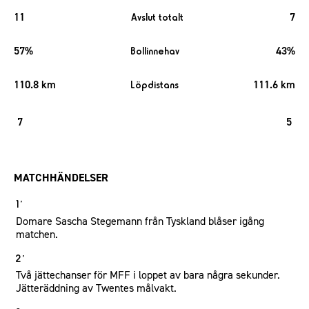
11
7
Avslut totalt
57%
43%
Bollinnehav
110.8 km
111.6 km
Löpdistans
7
5
MATCHHÄNDELSER
1´
Domare Sascha Stegemann från Tyskland blåser igång
matchen.
2´
Två jättechanser för MFF i loppet av bara några sekunder.
Jätteräddning av Twentes målvakt.