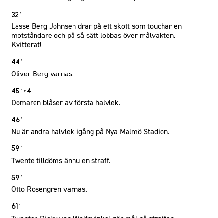
32´
Lasse Berg Johnsen drar på ett skott som touchar en
motståndare och på så sätt lobbas över målvakten.
Kvitterat!
44´
Oliver Berg varnas.
45´+4
Domaren blåser av första halvlek.
46´
Nu är andra halvlek igång på Nya Malmö Stadion.
59´
Twente tilldöms ännu en straff.
59´
Otto Rosengren varnas.
61´