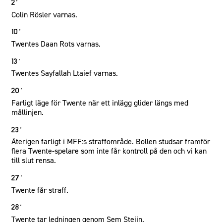
2´
Colin Rösler varnas.
10´
Twentes Daan Rots varnas.
13´
Twentes Sayfallah Ltaief varnas.
20´
Farligt läge för Twente när ett inlägg glider längs med
mållinjen.
23´
Återigen farligt i MFF:s straffområde. Bollen studsar framför
flera Twente-spelare som inte får kontroll på den och vi kan
till slut rensa.
27´
Twente får straff.
28´
Twente tar ledningen genom Sem Steijn.