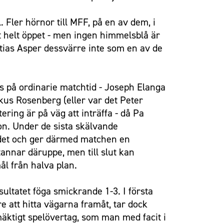
Fler hörnor till MFF, på en av dem, i
 helt öppet - men ingen himmelsblå är
ttias Asper dessvärre inte som en av de
s på ordinarie matchtid - Joseph Elanga
kus Rosenberg (eller var det Peter
ring är på väg att inträffa - då Pa
on. Under de sista skälvande
ådet och ger därmed matchen en
tannar däruppe, men till slut kan
ål från halva plan.
ultatet föga smickrande 1-3. I första
 att hitta vägarna framåt, tar dock
mäktigt spelövertag, som man med facit i