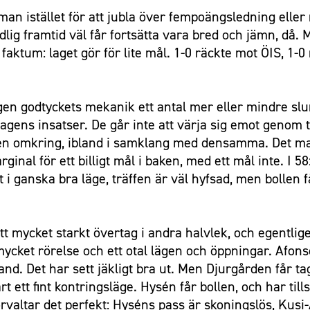
an istället för att jubla över fempoängsledning eller 
lig framtid väl får fortsätta vara bred och jämn, då.
aktum: laget gör för lite mål. 1-0 räckte mot ÖIS, 1-0
 egen godtyckets mekanik ett antal mer eller mindre sl
gens insatser. De går inte att värja sig emot genom ta
heten omkring, ibland i samklang med densamma. Det m
rginal för ett billigt mål i baken, med ett mål inte. I
i ganska bra läge, träffen är väl hyfsad, men bollen f
tt mycket starkt övertag i andra halvlek, och egentlige
ycket rörelse och ett otal lägen och öppningar. Afons
and. Det har sett jäkligt bra ut. Men Djurgården får t
rt ett fint kontringsläge. Hysén får bollen, och har t
förvaltar det perfekt: Hyséns pass är skoningslös, Kusi-