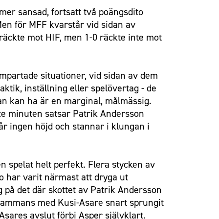
mer sansad, fortsatt två poängsdito
 Men för MFF kvarstår vid sidan av
 räckte mot HIF, men 1-0 räckte inte mot
umpartade situationer, vid sidan av dem
ktik, inställning eller spelövertag - de
an kan ha är en marginal, målmässig.
 58:e minuten satsar Patrik Andersson
år ingen höjd och stannar i klungan i
n spelat helt perfekt. Flera stycken av
o har varit närmast att dryga ut
ag på det där skottet av Patrik Andersson
illsammans med Kusi-Asare snart sprungit
Asares avslut förbi Asper självklart.