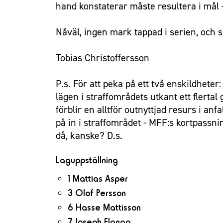
hand konstaterar måste resultera i mål -
Nåväl, ingen mark tappad i serien, och 
Tobias Christoffersson
P.s. För att peka på ett två enskildheter:
lägen i straffområdets utkant ett flertal
förblir en alltför outnyttjad resurs i anf
på in i straffområdet - MFF:s kortpassnin
då, kanske? D.s.
Laguppställning
1 Mattias Asper
3 Olof Persson
6 Hasse Mattisson
7 Joseph Elanga