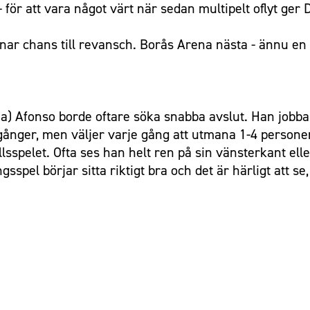
 för att vara något värt när sedan multipelt oflyt ge
snar chans till revansch. Borås Arena nästa - ännu e
 a) Afonso borde oftare söka snabba avslut. Han jobbar s
 gånger, men väljer varje gång att utmana 1-4 personer 
allsspelet. Ofta ses han helt ren på sin vänsterkant elle
gsspel börjar sitta riktigt bra och det är härligt att s