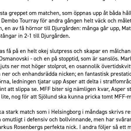
asta greppet om matchen, som öppnas upp åt båda håll. 
Dembo Tourray för andra gången helt väck och målet
n, en av få hörnor till Djurgården: många går upp, Ma
stångar in 2-1 till Djurgården.
s få på en helt okej slutpress och skapar en målchan
Osmanovski - och en på stopptid, som är sanslös. Mar
uts ner mot höger stolprot, en osannolik övertidskvitte
 ner och enhandsrädda nicken; en fantastisk prestati
na, ledningen tjatar upp Asper att delta i straffomr
önt att slippa se. MFF biter sig nämligen kvar, Asper s
 lite, nog för att Sjölund ska kunna pricka tomt MFF-m
ka stark match som i Helsingborg i måndags skrivs res
omutligt i defensiv och bollvinnande, men har svårare
rkus Rosenbergs perfekta nick. I andra följer så ett 