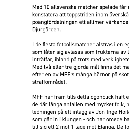
Med 10 allsvenska matcher spelade får m
konstatera att toppstriden inom överskåd
poängfördelningen ett alltmer värkande f
Djurgården.
I de flesta fotbollsmatcher alstras i en
som låter sig avläsas som frukterna av la
inträffar, ibland på trots med verklig
Med två eller tre gjorda mål finns det ma
efter en av MFF:s många hörnor på skott 
straffområdet.
MFF har fram tills detta ögonblick haft e
de där långa anfallen med mycket folk, m
ledningen på ett inlägg av Jon-Inge Höil
som går in i klungen - och har omedelba
till sig ett 2 mot 1-läge mot Elanga. De 