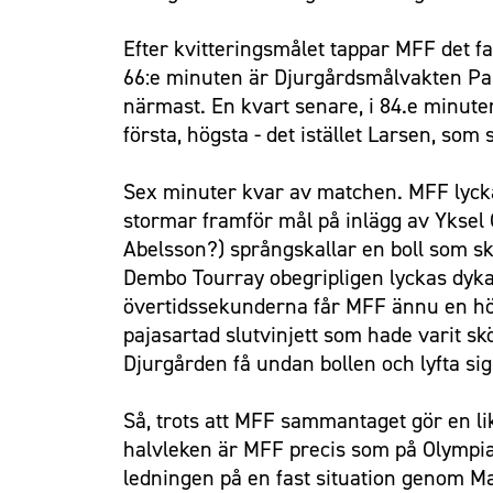
Efter kvitteringsmålet tappar MFF det f
66:e minuten är Djurgårdsmålvakten Pa 
närmast. En kvart senare, i 84.e minute
första, högsta - det istället Larsen, som 
Sex minuter kvar av matchen. MFF lycka
stormar framför mål på inlägg av Yksel 
Abelsson?) språngskallar en boll som skj
Dembo Tourray obegripligen lyckas dyka
övertidssekunderna får MFF ännu en hör
pajasartad slutvinjett som hade varit sk
Djurgården få undan bollen och lyfta sig
Så, trots att MFF sammantaget gör en li
halvleken är MFF precis som på Olympia 
ledningen på en fast situation genom Ma