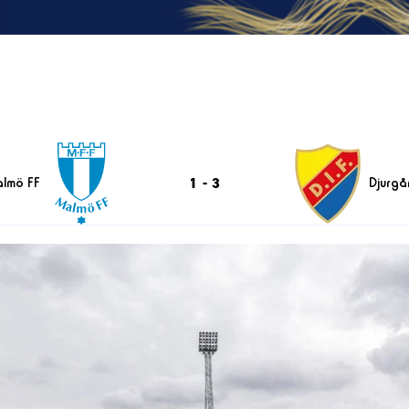
1
-
3
lmö FF
Djurgå