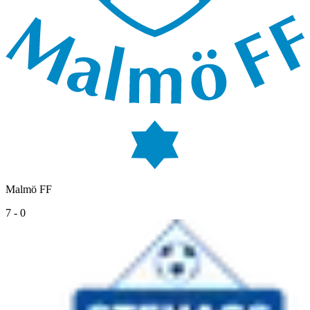
Malmö FF
7
-
0