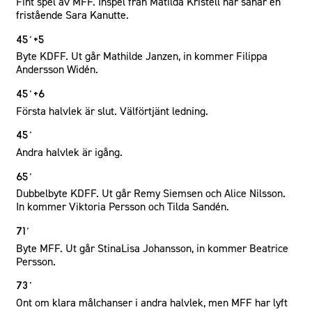
Fint spel av MFF. Inspel från Matilda Kristell når sånär en
fristående Sara Kanutte.
45´+5
Byte KDFF. Ut går Mathilde Janzen, in kommer Filippa
Andersson Widén.
45´+6
Första halvlek är slut. Välförtjänt ledning.
45´
Andra halvlek är igång.
65´
Dubbelbyte KDFF. Ut går Remy Siemsen och Alice Nilsson.
In kommer Viktoria Persson och Tilda Sandén.
71´
Byte MFF. Ut går StinaLisa Johansson, in kommer Beatrice
Persson.
73´
Ont om klara målchanser i andra halvlek, men MFF har lyft