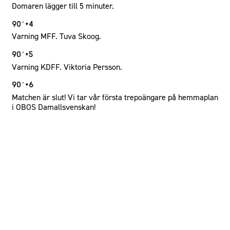
Domaren lägger till 5 minuter.
90´+4
Varning MFF. Tuva Skoog.
90´+5
Varning KDFF. Viktoria Persson.
90´+6
Matchen är slut! Vi tar vår första trepoängare på hemmaplan
i OBOS Damallsvenskan!