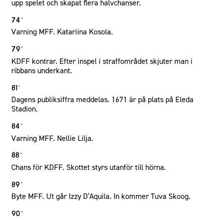
upp spelet och skapat flera halvchanser.
74´
Varning MFF. Katariina Kosola.
79´
KDFF kontrar. Efter inspel i straffområdet skjuter man i
ribbans underkant.
81´
Dagens publiksiffra meddelas. 1671 är på plats på Eleda
Stadion.
84´
Varning MFF. Nellie Lilja.
88´
Chans för KDFF. Skottet styrs utanför till hörna.
89´
Byte MFF. Ut går Izzy D’Aquila. In kommer Tuva Skoog.
90´