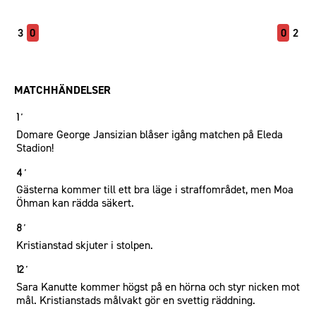
3
0
0
2
MATCHHÄNDELSER
1´
Domare George Jansizian blåser igång matchen på Eleda
Stadion!
4´
Gästerna kommer till ett bra läge i straffområdet, men Moa
Öhman kan rädda säkert.
8´
Kristianstad skjuter i stolpen.
12´
Sara Kanutte kommer högst på en hörna och styr nicken mot
mål. Kristianstads målvakt gör en svettig räddning.